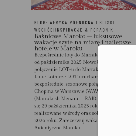
BLOG:
AFRYKA PÓŁNOCNA I BLISKI
WSCHÓD|INSPIRACJE & PORADNIK
Baśniowe Maroko – luksusowe
wakacje szyte na miarę i najlepsze
hotele w Maroku
Bezpośrednie loty do Marrakeszu z Polski
Moż
od października 2025 Nowość! Bezpośrednie
połączenie LOT-u do Marrakeszu Polskie
Linie Lotnicze LOT uruchamiają
bezpośrednie, sezonowe połączenie z Lotnisk
Chopina w Warszawie (WAW) do Marrakeszu
(Marrakesh Menara – RAK). Rejsy rozpoczną
się 29 października 2025 roku i będą
realizowane w środy oraz soboty do 28 marca
2026 roku. Zarezerwuj wakacje już dziś
Autentyczne Maroko –...