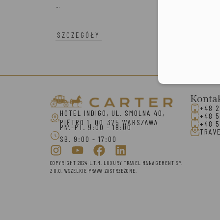
...
SZCZEGÓŁY
Konta
+48 2
HOTEL INDIGO, UL. SMOLNA 40,
+48 5
PIĘTRO 1, 00-375 WARSZAWA
+48 5
PN.-PT. 9:00 - 18:00
TRAV
SB. 9:00 - 17:00
COPYRIGHT 2024 L.T.M. LUXURY TRAVEL MANAGEMENT SP.
Z O.O. WSZELKIE PRAWA ZASTRZEŻONE.