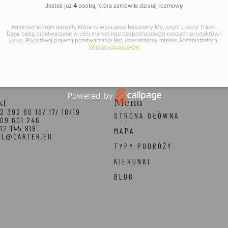
Jesteś już
4
osobą, która zamówiła dzisiaj rozmowę
Administratorem danych, które tu wpisujesz będziemy My, czyli: Luxury Travel.
Dane będą przetwarzane w celu marketingu bezpośredniego naszych produktów i
usług. Podstawą prawną przetwarzania jest uzasadniony interes Administratora.
Więcej szczegółów
Powered by
kt
Menu
Open link in new window
2 392 60 16/ 17/ 18/19
STRONA GŁÓWNA
09 601 246
12 145 818
MAPA
EL@CARTER.EU
TYPY PODRÓŻY
KIERUNKI
BLOG