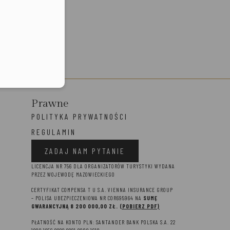
Prawne
POLITYKA PRYWATNOŚCI
REGULAMIN
ZADAJ NAM PYTANIE
LICENCJA NR 756 DLA ORGANIZATORÓW TURYSTYKI WYDANA
PRZEZ WOJEWODĘ MAZOWIECKIEGO
CERTYFIKAT COMPENSA T U S.A. VIENNA INSURANCE GROUP
– P
OLISA UBEZPIECZENIOWA NR COR695964 NA
SUMĘ
GWARANCYJNĄ 8 2
00 000,00 ZŁ.
(POBIERZ PDF)
PŁATNOŚĆ NA KONTO PLN: SANTANDER BANK POLSKA S.A. 22