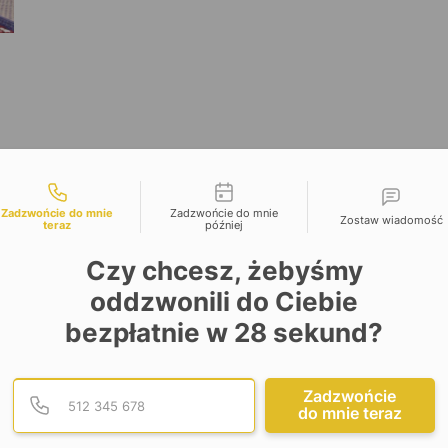
liwości kontaktu
Zadzwońcie do mnie
Zadzwońcie do mnie
Zostaw wiadomość
teraz
później
Czy chcesz, żebyśmy
a
oddzwonili do Ciebie
bezpłatnie w
28
sekund?
Podaj poprawny numer te
Numer telefonu
Zadzwońcie
do mnie teraz