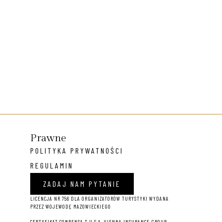
Prawne
POLITYKA PRYWATNOŚCI
REGULAMIN
ZADAJ NAM PYTANIE
LICENCJA NR 756 DLA ORGANIZATORÓW TURYSTYKI WYDANA
PRZEZ WOJEWODĘ MAZOWIECKIEGO
CERTYFIKAT COMPENSA T U S.A. VIENNA INSURANCE GROUP