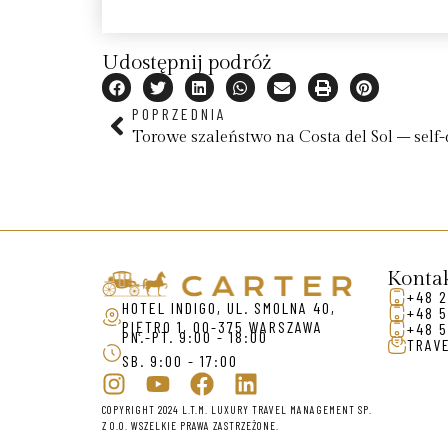
Udostępnij podróż
POPRZEDNIA
Torowe szaleństwo na Costa del Sol – self-
Konta
+48 2
HOTEL INDIGO, UL. SMOLNA 40,
+48 5
PIĘTRO 1, 00-375 WARSZAWA
+48 5
PN.-PT. 9:00 - 18:00
TRAV
SB. 9:00 - 17:00
COPYRIGHT 2024 L.T.M. LUXURY TRAVEL MANAGEMENT SP.
Z O.O. WSZELKIE PRAWA ZASTRZEŻONE.