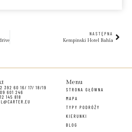
NASTĘPNA
drive
Kempinski Hotel Bahía
kt
Menu
2 392 60 16/ 17/ 18/19
STRONA GŁÓWNA
09 601 246
12 145 818
MAPA
EL@CARTER.EU
TYPY PODRÓŻY
KIERUNKI
BLOG