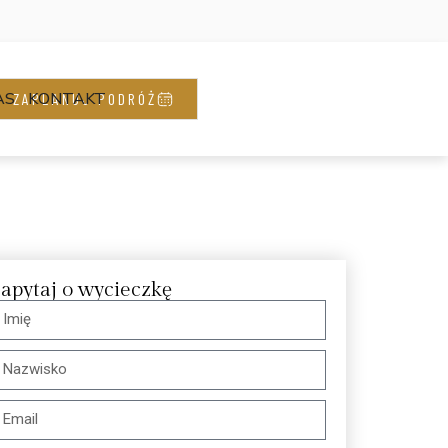
AS
KONTAKT
ZAPLANUJ PODRÓŻ
apytaj o wycieczkę