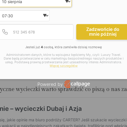
Wybierz godzinę
Podaj poprawny numer t
Numer telefonu
Zadzwońcie do
mnie później
Jesteś już
4
osobą, która zamówiła dzisiaj rozmowę
Administratorem danych, które tu wpisujesz będziemy My, czyli: Luxury Travel.
Dane będą przetwarzane w celu marketingu bezpośredniego naszych produktów i
usług. Podstawą prawną przetwarzania jest uzasadniony interes Administratora.
Więcej szczegółów
Powered by
otyczne wycieczki warto sprawdzić co piszą o nas z
Open link in new window