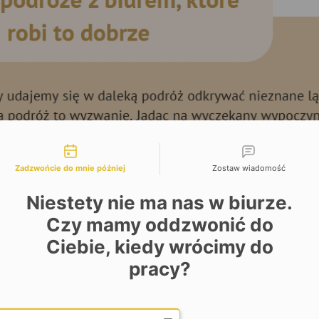
liwości kontaktu
Zadzwońcie do mnie później
Zostaw wiadomość
Niestety nie ma nas w biurze.
Czy mamy oddzwonić do
Ciebie, kiedy wrócimy do
pracy?
Date and time slection for sch
Wybierz datę