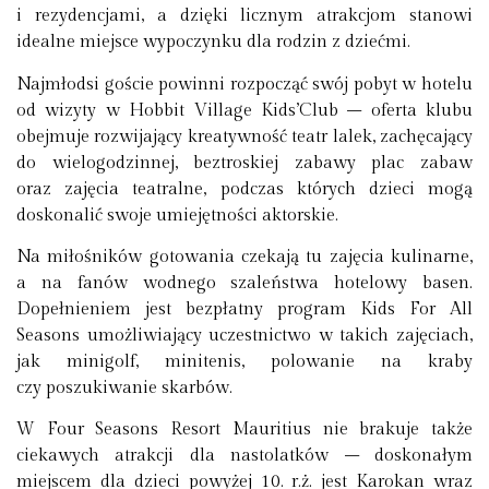
i rezydencjami, a dzięki licznym atrakcjom stanowi
idealne miejsce wypoczynku dla rodzin z dziećmi.
Najmłodsi goście powinni rozpocząć swój pobyt w hotelu
od wizyty w Hobbit Village Kids’Club – oferta klubu
obejmuje rozwijający kreatywność teatr lalek, zachęcający
do wielogodzinnej, beztroskiej zabawy plac zabaw
oraz zajęcia teatralne, podczas których dzieci mogą
doskonalić swoje umiejętności aktorskie.
Na miłośników gotowania czekają tu zajęcia kulinarne,
a na fanów wodnego szaleństwa hotelowy basen.
Dopełnieniem jest bezpłatny program Kids For All
Seasons umożliwiający uczestnictwo w takich zajęciach,
jak minigolf, minitenis, polowanie na kraby
czy poszukiwanie skarbów.
W Four Seasons Resort Mauritius nie brakuje także
ciekawych atrakcji dla nastolatków – doskonałym
miejscem dla dzieci powyżej 10. r.ż. jest Karokan wraz