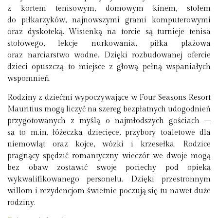
z kortem tenisowym, domowym kinem, stołem
do piłkarzyków, najnowszymi grami komputerowymi
oraz dyskoteką. Wisienką na torcie są turnieje tenisa
stołowego, lekcje nurkowania, piłka plażowa
oraz narciarstwo wodne. Dzięki rozbudowanej ofercie
dzieci opuszczą to miejsce z głową pełną wspaniałych
wspomnień.
Rodziny z dziećmi wypoczywające w Four Seasons Resort
Mauritius mogą liczyć na szereg bezpłatnych udogodnień
przygotowanych z myślą o najmłodszych gościach –
są to m.in. łóżeczka dziecięce, przybory toaletowe dla
niemowląt oraz kojce, wózki i krzesełka. Rodzice
pragnący spędzić romantyczny wieczór we dwoje mogą
bez obaw zostawić swoje pociechy pod opieką
wykwalifikowanego personelu. Dzięki przestronnym
willom i rezydencjom świetnie poczują się tu nawet duże
rodziny.