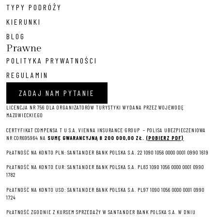
TYPY PODRÓŻY
KIERUNKI
BLOG
Prawne
POLITYKA PRYWATNOŚCI
REGULAMIN
ZADAJ NAM PYTANIE
LICENCJA NR 756 DLA ORGANIZATORÓW TURYSTYKI WYDANA PRZEZ WOJEWODĘ
MAZOWIECKIEGO
CERTYFIKAT COMPENSA T U S.A. VIENNA INSURANCE GROUP – P
OLISA UBEZPIECZENIOWA
NR COR695964 NA
SUMĘ GWARANCYJNĄ 8 2
00 000,00 ZŁ.
(POBIERZ PDF)
PŁATNOŚĆ NA KONTO PLN: SANTANDER BANK POLSKA S.A. 22 1090 1056 0000 0001 0990 1619
PŁATNOŚĆ NA KONTO EUR: SANTANDER BANK POLSKA S.A. PL83 1090 1056 0000 0001 0990
1782
PŁATNOŚĆ NA KONTO USD: SANTANDER BANK POLSKA S.A. PL97 1090 1056 0000 0001 0990
1724
PŁATNOŚĆ ZGODNIE Z KURSEM SPRZEDAŻY W SANTANDER BANK POLSKA S.A. W DNIU