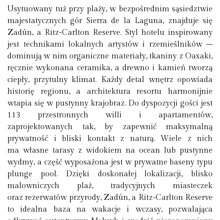
Usytuowany tuż przy plaży, w bezpośrednim sąsiedztwie
majestatycznych gór Sierra de la Laguna, znajduje się
Zadún, a Ritz-Carlton Reserve. Styl hotelu inspirowany
jest technikami lokalnych artystów i rzemieślników –
dominują w nim organiczne materiały, tkaniny z Oaxaki,
ręcznie wykonana ceramika, a drewno i kamień tworzą
ciepły, przytulny klimat. Każdy detal wnętrz opowiada
historię regionu, a architektura resortu harmonijnie
wtapia się w pustynny krajobraz. Do dyspozycji gości jest
113 przestronnych willi i apartamentów,
zaprojektowanych tak, by zapewnić maksymalną
prywatność i bliski kontakt z naturą. Wiele z nich
ma własne tarasy z widokiem na ocean lub pustynne
wydmy, a część wyposażona jest w prywatne baseny typu
plunge pool. Dzięki doskonałej lokalizacji, blisko
malowniczych plaż, tradycyjnych miasteczek
oraz rezerwatów przyrody, Zadún, a Ritz-Carlton Reserve
to idealna baza na wakacje i wczasy, pozwalająca