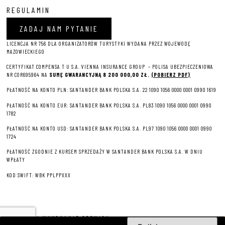
REGULAMIN
ZADAJ NAM PYTANIE
LICENCJA NR 756 DLA ORGANIZATORÓW TURYSTYKI WYDANA PRZEZ WOJEWODĘ
MAZOWIECKIEGO
CERTYFIKAT COMPENSA T U S.A. VIENNA INSURANCE GROUP – P
OLISA UBEZPIECZENIOWA
NR COR695964 NA
SUMĘ GWARANCYJNĄ 8 2
00 000,00 ZŁ.
(POBIERZ PDF)
PŁATNOŚĆ NA KONTO PLN: SANTANDER BANK POLSKA S.A. 22 1090 1056 0000 0001 0990 1619
PŁATNOŚĆ NA KONTO EUR: SANTANDER BANK POLSKA S.A. PL83 1090 1056 0000 0001 0990
1782
PŁATNOŚĆ NA KONTO USD: SANTANDER BANK POLSKA S.A. PL97 1090 1056 0000 0001 0990
1724
PŁATNOŚĆ ZGODNIE Z KURSEM SPRZEDAŻY W SANTANDER BANK POLSKA S.A. W DNIU
WPŁATY
KOD SWIFT: WBK PPLPPXXX
PROJEKT I WYKONANIE SERWISU