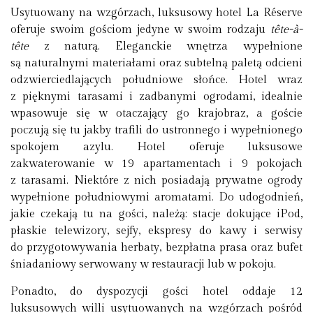
Usytuowany na wzgórzach, luksusowy hotel La Réserve
oferuje swoim gościom jedyne w swoim rodzaju
tête-à-
tête
z naturą. Eleganckie wnętrza wypełnione
są naturalnymi materiałami oraz subtelną paletą odcieni
odzwierciedlających południowe słońce. Hotel wraz
z pięknymi tarasami i zadbanymi ogrodami, idealnie
wpasowuje się w otaczający go krajobraz, a goście
poczują się tu jakby trafili do ustronnego i wypełnionego
spokojem azylu. Hotel oferuje luksusowe
zakwaterowanie w 19 apartamentach i 9 pokojach
z tarasami. Niektóre z nich posiadają prywatne ogrody
wypełnione południowymi aromatami. Do udogodnień,
jakie czekają tu na gości, należą: stacje dokujące iPod,
płaskie telewizory, sejfy, ekspresy do kawy i serwisy
do przygotowywania herbaty, bezpłatna prasa oraz bufet
śniadaniowy serwowany w restauracji lub w pokoju.
Ponadto, do dyspozycji gości hotel oddaje 12
luksusowych willi usytuowanych na wzgórzach pośród