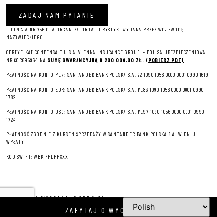
ZADAJ NAM PYTANIE
LICENCJA NR 756 DLA ORGANIZATORÓW TURYSTYKI WYDANA PRZEZ WOJEWODĘ
MAZOWIECKIEGO
CERTYFIKAT COMPENSA T U S.A. VIENNA INSURANCE GROUP – P
OLISA UBEZPIECZENIOWA
NR COR695964 NA
SUMĘ GWARANCYJNĄ 8 2
00 000,00 ZŁ.
(POBIERZ PDF)
PŁATNOŚĆ NA KONTO PLN: SANTANDER BANK POLSKA S.A. 22 1090 1056 0000 0001 0990 1619
PŁATNOŚĆ NA KONTO EUR: SANTANDER BANK POLSKA S.A. PL83 1090 1056 0000 0001 0990
1782
PŁATNOŚĆ NA KONTO USD: SANTANDER BANK POLSKA S.A. PL97 1090 1056 0000 0001 0990
1724
PŁATNOŚĆ ZGODNIE Z KURSEM SPRZEDAŻY W SANTANDER BANK POLSKA S.A. W DNIU
WPŁATY
KOD SWIFT: WBK PPLPPXXX
PROJEKT I WYKONANIE SERWISU
ZAPYTAJ O WYCIECZKĘ