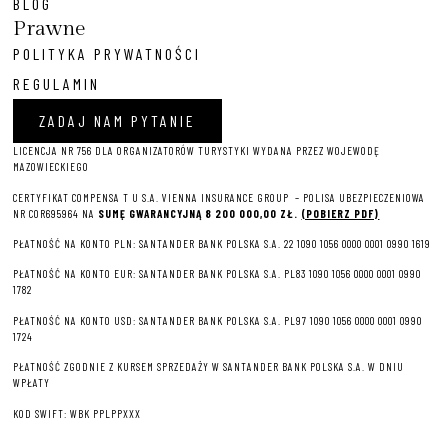
BLOG
Prawne
POLITYKA PRYWATNOŚCI
REGULAMIN
ZADAJ NAM PYTANIE
LICENCJA NR 756 DLA ORGANIZATORÓW TURYSTYKI WYDANA PRZEZ WOJEWODĘ
MAZOWIECKIEGO
CERTYFIKAT COMPENSA T U S.A. VIENNA INSURANCE GROUP – P
OLISA UBEZPIECZENIOWA
NR COR695964 NA
SUMĘ GWARANCYJNĄ 8 2
00 000,00 ZŁ.
(POBIERZ PDF)
PŁATNOŚĆ NA KONTO PLN: SANTANDER BANK POLSKA S.A. 22 1090 1056 0000 0001 0990 1619
PŁATNOŚĆ NA KONTO EUR: SANTANDER BANK POLSKA S.A. PL83 1090 1056 0000 0001 0990
1782
PŁATNOŚĆ NA KONTO USD: SANTANDER BANK POLSKA S.A. PL97 1090 1056 0000 0001 0990
1724
PŁATNOŚĆ ZGODNIE Z KURSEM SPRZEDAŻY W SANTANDER BANK POLSKA S.A. W DNIU
WPŁATY
KOD SWIFT: WBK PPLPPXXX