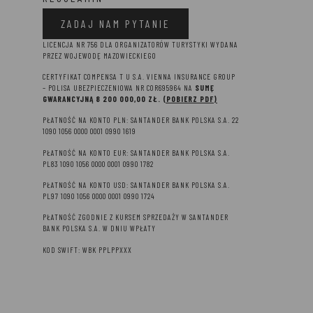
ZADAJ NAM PYTANIE
LICENCJA NR 756 DLA ORGANIZATORÓW TURYSTYKI WYDANA
PRZEZ WOJEWODĘ MAZOWIECKIEGO
CERTYFIKAT COMPENSA T U S.A. VIENNA INSURANCE GROUP
– P
OLISA UBEZPIECZENIOWA NR COR695964 NA
SUMĘ
GWARANCYJNĄ 8 2
00 000,00 ZŁ.
(POBIERZ PDF)
PŁATNOŚĆ NA KONTO PLN: SANTANDER BANK POLSKA S.A. 22
1090 1056 0000 0001 0990 1619
PŁATNOŚĆ NA KONTO EUR: SANTANDER BANK POLSKA S.A.
PL83 1090 1056 0000 0001 0990 1782
PŁATNOŚĆ NA KONTO USD: SANTANDER BANK POLSKA S.A.
PL97 1090 1056 0000 0001 0990 1724
PŁATNOŚĆ ZGODNIE Z KURSEM SPRZEDAŻY W SANTANDER
BANK POLSKA S.A. W DNIU WPŁATY
KOD SWIFT: WBK PPLPPXXX