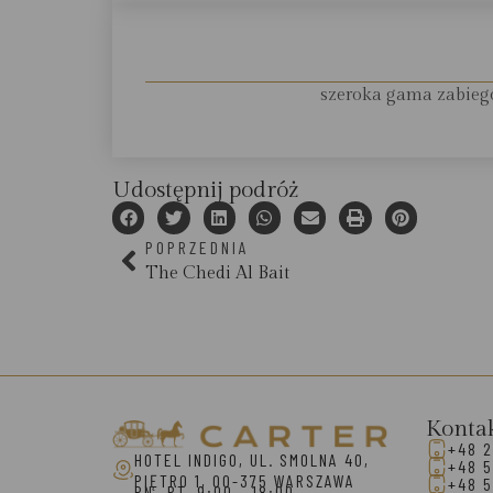
szeroka gama zabiegó
Udostępnij podróż
POPRZEDNIA
The Chedi Al Bait
Konta
+48 2
HOTEL INDIGO, UL. SMOLNA 40,
+48 5
PIĘTRO 1, 00-375 WARSZAWA
+48 5
PN.-PT. 9:00 - 18:00