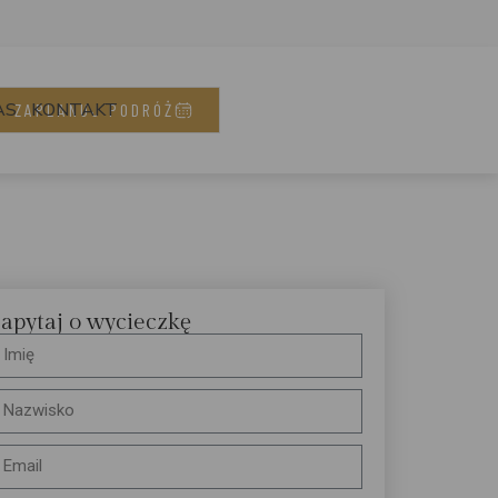
AS
KONTAKT
ZAPLANUJ PODRÓŻ
apytaj o wycieczkę