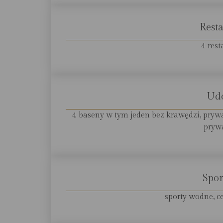
Resta
4 rest
Ud
4 baseny w tym jeden bez krawędzi, prywat
prywa
Spor
sporty wodne, c