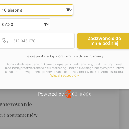
 ultraluksusowy hotel słynie również z oszałamiającego
Date and time slection for sch
Wybierz datę
aż… 310 metrów. Czyni go to jednym z najdłuższych tego
że nieziemskie widoki, które oferuje, możemy oglądać
Wybierz godzinę
Podaj poprawny numer t
Numer telefonu
Zadzwońcie do
jsze informacje:
mnie później
Jesteś już
4
osobą, która zamówiła dzisiaj rozmowę
okalizacja
Administratorem danych, które tu wpisujesz będziemy My, czyli: Luxury Travel.
Dane będą przetwarzane w celu marketingu bezpośredniego naszych produktów i
usług. Podstawą prawną przetwarzania jest uzasadniony interes Administratora.
min. jazdy z międzynarodowego lotniska w Dubaju
Więcej szczegółów
Powered by
Open link in new window
waterowanie
oi i apartamentów