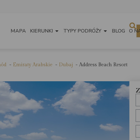
MAPA
KIERUNKI
TYPY PODRÓŻY
BLOG
O N
hód
Emiraty Arabskie
Dubaj
Address Beach Resort
Z