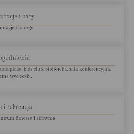
uracje i bary
auracje i lounge
ogodnienia
na plaża, kids club, biblioteka, sala konferencyjna,
tne wycieczki,
t i rekreacja
entrum fitnessu i siłownia