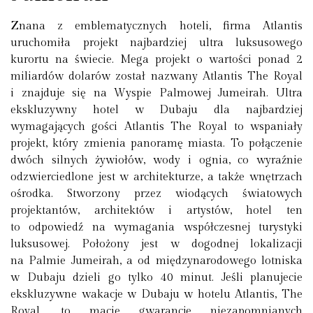
Znana z emblematycznych hoteli, firma Atlantis
uruchomiła projekt najbardziej ultra luksusowego
kurortu na świecie. Mega projekt o wartości ponad 2
miliardów dolarów został nazwany Atlantis The Royal
i znajduje się na Wyspie Palmowej Jumeirah. Ultra
ekskluzywny hotel w Dubaju dla najbardziej
wymagających gości Atlantis The Royal to wspaniały
projekt, który zmienia panoramę miasta. To połączenie
dwóch silnych żywiołów, wody i ognia, co wyraźnie
odzwierciedlone jest w architekturze, a także wnętrzach
ośrodka. Stworzony przez wiodących światowych
projektantów, architektów i artystów, hotel ten
to odpowiedź na wymagania współczesnej turystyki
luksusowej. Położony jest w dogodnej lokalizacji
na Palmie Jumeirah, a od międzynarodowego lotniska
w Dubaju dzieli go tylko 40 minut. Jeśli planujecie
ekskluzywne wakacje w Dubaju w hotelu Atlantis, The
Royal, to macie gwarancje niezapomnianych