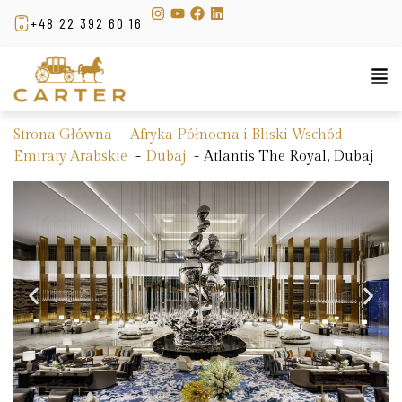
+48 22 392 60 16
Strona Główna
Afryka Północna i Bliski Wschód
Emiraty Arabskie
Dubaj
Atlantis The Royal, Dubaj