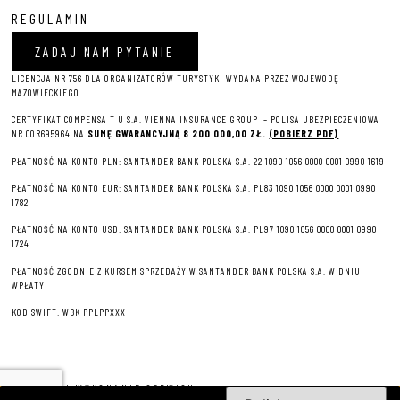
REGULAMIN
ZADAJ NAM PYTANIE
LICENCJA NR 756 DLA ORGANIZATORÓW TURYSTYKI WYDANA PRZEZ WOJEWODĘ
MAZOWIECKIEGO
CERTYFIKAT COMPENSA T U S.A. VIENNA INSURANCE GROUP – P
OLISA UBEZPIECZENIOWA
NR COR695964 NA
SUMĘ GWARANCYJNĄ 8 2
00 000,00 ZŁ.
(POBIERZ PDF)
PŁATNOŚĆ NA KONTO PLN: SANTANDER BANK POLSKA S.A. 22 1090 1056 0000 0001 0990 1619
PŁATNOŚĆ NA KONTO EUR: SANTANDER BANK POLSKA S.A. PL83 1090 1056 0000 0001 0990
1782
PŁATNOŚĆ NA KONTO USD: SANTANDER BANK POLSKA S.A. PL97 1090 1056 0000 0001 0990
1724
PŁATNOŚĆ ZGODNIE Z KURSEM SPRZEDAŻY W SANTANDER BANK POLSKA S.A. W DNIU
WPŁATY
KOD SWIFT: WBK PPLPPXXX
PROJEKT I WYKONANIE SERWISU