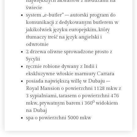
największych akwariów z meduzami na
świecie
system „e-butler” – autorski program do
komunikacji z dedykowanym butlerem w
jakikolwiek języku europejskim, który
tłumaczy treść na język angielski i
odwrotnie
2 drzewa oliwne sprowadzone prosto z
Sycylii
ręcznie robione dywany z Indii i
ekskluzywne włoskie marmury Carrara
posiada największą willę w Dubaju –
Royal Mansion o powierzchni 1128 mkw z
3 sypialniami, tarasem o powierzchni 476
0
mkw, prywatnym barem i 360
widokiem
na Dubaj
spa o powierzchni 5000 mkw