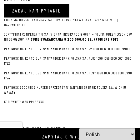
ZADAJ NAM PYTANIE
LICENCJA NR 756 DLA ORGANIZATORÓW TURYSTYKI WYDANA PRZEZ WOJEWODĘ
MAZOWIECKIEGO
CERTYFIKAT COMPENSA T U S.A. VIENNA INSURANCE GROUP – P
OLISA UBEZPIECZENIOWA
NR COR695964 NA
SUMĘ GWARANCYJNĄ 8 2
00 000,00 ZŁ.
(POBIERZ PDF)
PŁATNOŚĆ NA KONTO PLN: SANTANDER BANK POLSKA S.A. 22 1090 1056 0000 0001 0990 1619
PŁATNOŚĆ NA KONTO EUR: SANTANDER BANK POLSKA S.A. PL83 1090 1056 0000 0001 0990
1782
PŁATNOŚĆ NA KONTO USD: SANTANDER BANK POLSKA S.A. PL97 1090 1056 0000 0001 0990
1724
PŁATNOŚĆ ZGODNIE Z KURSEM SPRZEDAŻY W SANTANDER BANK POLSKA S.A. W DNIU
WPŁATY
KOD SWIFT: WBK PPLPPXXX
PROJEKT I WYKONANIE SERWISU
ZAPYTAJ O WYCIECZKĘ