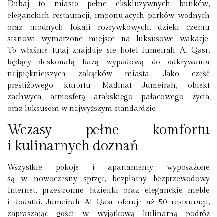
Dubaj to miasto pełne ekskluzywnych butików,
eleganckich restauracji, imponujących parków wodnych
oraz modnych lokali rozrywkowych, dzięki czemu
stanowi wymarzone miejsce na luksusowe wakacje.
To właśnie tutaj znajduje się hotel Jumeirah Al Qasr,
będący doskonałą bazą wypadową do odkrywania
najpiękniejszych zakątków miasta. Jako część
prestiżowego kurortu Madinat Jumeirah, obiekt
zachwyca atmosferą arabskiego pałacowego życia
oraz luksusem w najwyższym standardzie.
Wczasy pełne komfortu
i kulinarnych doznań
Wszystkie pokoje i apartamenty wyposażone
są w nowoczesny sprzęt, bezpłatny bezprzewodowy
Internet, przestronne łazienki oraz eleganckie meble
i dodatki. Jumeirah Al Qasr oferuje aż 50 restauracji,
zapraszając gości w wyjątkową kulinarną podróż