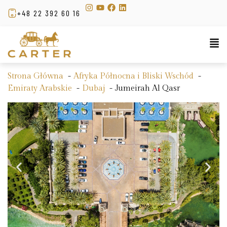
+48 22 392 60 16
Strona Główna
Afryka Północna i Bliski Wschód
Emiraty Arabskie
Dubaj
Jumeirah Al Qasr