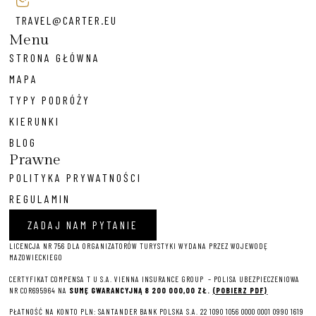
TRAVEL@CARTER.EU
Menu
STRONA GŁÓWNA
MAPA
TYPY PODRÓŻY
KIERUNKI
BLOG
Prawne
POLITYKA PRYWATNOŚCI
REGULAMIN
ZADAJ NAM PYTANIE
LICENCJA NR 756 DLA ORGANIZATORÓW TURYSTYKI WYDANA PRZEZ WOJEWODĘ
MAZOWIECKIEGO
CERTYFIKAT COMPENSA T U S.A. VIENNA INSURANCE GROUP – P
OLISA UBEZPIECZENIOWA
NR COR695964 NA
SUMĘ GWARANCYJNĄ 8 2
00 000,00 ZŁ.
(POBIERZ PDF)
PŁATNOŚĆ NA KONTO PLN: SANTANDER BANK POLSKA S.A. 22 1090 1056 0000 0001 0990 1619