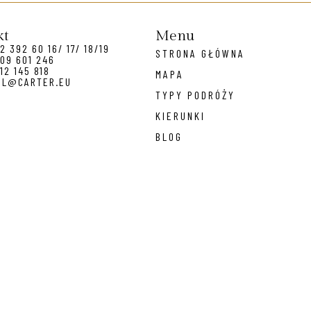
kt
Menu
2 392 60 16/ 17/ 18/19
STRONA GŁÓWNA
09 601 246
12 145 818
MAPA
EL@CARTER.EU
TYPY PODRÓŻY
KIERUNKI
BLOG