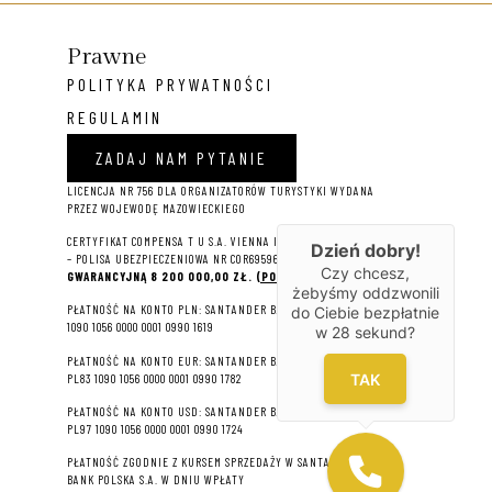
Prawne
POLITYKA PRYWATNOŚCI
REGULAMIN
ZADAJ NAM PYTANIE
LICENCJA NR 756 DLA ORGANIZATORÓW TURYSTYKI WYDANA
PRZEZ WOJEWODĘ MAZOWIECKIEGO
CERTYFIKAT COMPENSA T U S.A. VIENNA INSURANCE GROUP
Dzień dobry!
– P
OLISA UBEZPIECZENIOWA NR COR695964 NA
SUMĘ
Czy chcesz,
GWARANCYJNĄ 8 2
00 000,00 ZŁ.
(POBIERZ PDF)
żebyśmy oddzwonili
PŁATNOŚĆ NA KONTO PLN: SANTANDER BANK POLSKA S.A. 22
do Ciebie bezpłatnie
1090 1056 0000 0001 0990 1619
w
28
sekund?
PŁATNOŚĆ NA KONTO EUR: SANTANDER BANK POLSKA S.A.
TAK
PL83 1090 1056 0000 0001 0990 1782
PŁATNOŚĆ NA KONTO USD: SANTANDER BANK POLSKA S.A.
PL97 1090 1056 0000 0001 0990 1724
PŁATNOŚĆ ZGODNIE Z KURSEM SPRZEDAŻY W SANTANDER
BANK POLSKA S.A. W DNIU WPŁATY