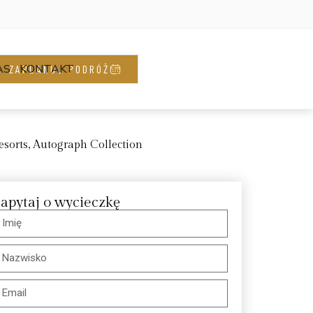
AS
KONTAKT
ZAPLANUJ PODRÓŻ
esorts, Autograph Collection
apytaj o wycieczkę