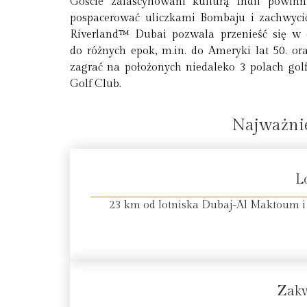
Goście zafascynowani kulturą Indii powin
pospacerować uliczkami Bombaju i zachwycić
Riverland™ Dubai pozwala przenieść się w c
do różnych epok, m.in. do Ameryki lat 50. ora
zagrać na położonych niedaleko 3 polach go
Golf Club.
Najważnie
L
23 km od lotniska Dubaj-Al Maktoum i
Zak