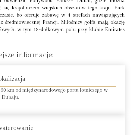
ni odwiedzić Bollywood Parks™ Dubai, gdzie można
 się krajobrazem wiejskich obszarów tego kraju. Park
zasie, bo oferuje zabawę w 4 strefach nawiązujących
z średniowiecznej Francji. Miłośnicy golfa mają okazję
lfowych, w tym 18-dołkowym polu przy klubie Emirates
jsze informacje:
okalizacja
 60 km od międzynarodowego portu lotniczego w
Dubaju.
waterowanie