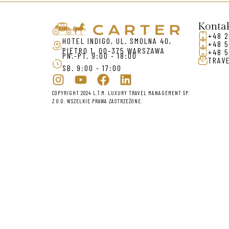
Konta
+48 2
HOTEL INDIGO, UL. SMOLNA 40,
+48 5
PIĘTRO 1, 00-375 WARSZAWA
+48 5
PN.-PT. 9:00 - 18:00
TRAV
SB. 9:00 - 17:00
COPYRIGHT 2024 L.T.M. LUXURY TRAVEL MANAGEMENT SP.
Z O.O. WSZELKIE PRAWA ZASTRZEŻONE.