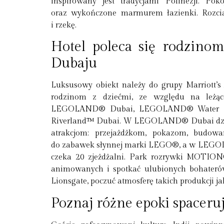
inspirowany jest tradycjami Polinezji. Pok
oraz wykończone marmurem łazienki. Rozcią
i rzekę.
Hotel poleca się rodzino
Dubaju
Luksusowy obiekt należy do grupy Marriott’s 
rodzinom z dziećmi, ze względu na leżące
LEGOLAND® Dubai, LEGOLAND® Water Par
Riverland™ Dubai. W LEGOLAND® Dubai dzieci
atrakcjom: przejażdżkom, pokazom, budow
do zabawek słynnej marki LEGO®, a w LEGO
czeka 20 zjeżdżalni. Park rozrywki MOTIO
animowanych i spotkać ulubionych bohateró
Lionsgate, poczuć atmosferę takich produkcji jak
Poznaj różne epoki spacer