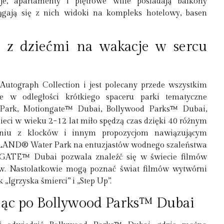
oje, apartamenty i piętrowe wille posiadają balkony
gają się z nich widoki na kompleks hotelowy, basen
m z dziećmi na wakacje w sercu
Autograph Collection i jest polecany przede wszystkim
 w odległości krótkiego spaceru parki tematyczne
k, Motiongate™ Dubai, Bollywood Parks™ Dubai,
 w wieku 2−12 lat miło spędzą czas dzięki 40 różnym
aniu z klocków i innym propozycjom nawiązującym
LAND® Water Park na entuzjastów wodnego szaleństwa
NGATE™ Dubai pozwala znaleźć się w świecie filmów
w. Nastolatkowie mogą poznać świat filmów wytwórni
 „Igrzyska śmierci” i „Step Up”.
ując po Bollywood Parks™ Dubai