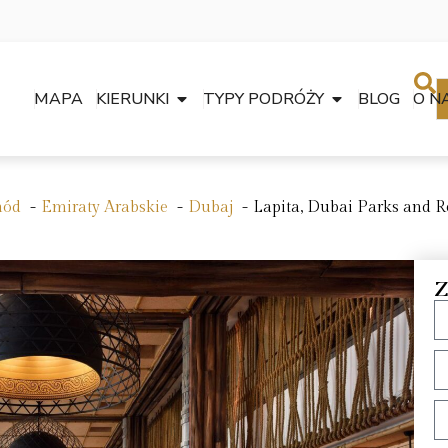
MAPA
KIERUNKI
TYPY PODRÓŻY
BLOG
O N
hód
Emiraty Arabskie
Dubaj
Lapita, Dubai Parks and R
Z