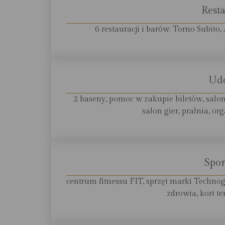
Resta
6 restauracji i barów: Torno Subit
Ud
2 baseny, pomoc w zakupie biletów, salon 
salon gier, pralnia, or
Spor
centrum fitnessu FIT, sprzęt marki Technogy
zdrowia, kort t