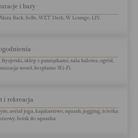
uracje i bary
o, Akira Back, SoBe, WET Deck, W Lounge, LIV.
ogodnienia
fryzjerski, sklep z pamiątkami, sala balowa, ogród,
ganizacja wesel, bezpłatne Wi-Fi.
t i rekreacja
m, aerial joga, kajakarstwo, squash, jogging, ścieżka
enisowy, boisk do squasha.