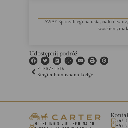
AWAY Spa: zabiegi na usta, ciało i twarz
woskiem, maki
Udostępnij podróż
POPRZEDNIA
Singita Pamushana Lodge
Konta
+48 2
HOTEL INDIGO, UL. SMOLNA 40,
+48 5