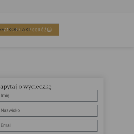
AS
KONTAKT
ZAPLANUJ PODRÓŻ
apytaj o wycieczkę