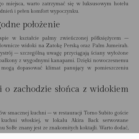
go miejsca, warto zatrzymać się w luksusowym hotelu
nień i pełen komfort wypoczynku.
godne położenie
wyspie w kształcie palmy zwieńczonej półksiężycem –
malownicze widoki na Zatokę Perską oraz Palm Jumeirah.
ystrój – szczególną uwagę przyciągają ściany wyłożone
z balkony z wygodnymi kanapami. Dzięki nowoczesnemu
ie mogą dopasować klimat panujący w pomieszczeniu
i o zachodzie słońca z widokiem
ów smacznej kuchni – w restauracji Torno Subito goście
 kuchni włoskiej, w lokalu Akira Back serwowane
hu SoBe znany jest ze znakomitych koktajli. Warto dodać,
spędzić romantyczny wieczór przy zachodzie słońca.