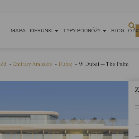
MAPA
KIERUNKI
TYPY PODRÓŻY
BLOG
O N
hód
Emiraty Arabskie
Dubaj
W Dubai – The Palm
Z