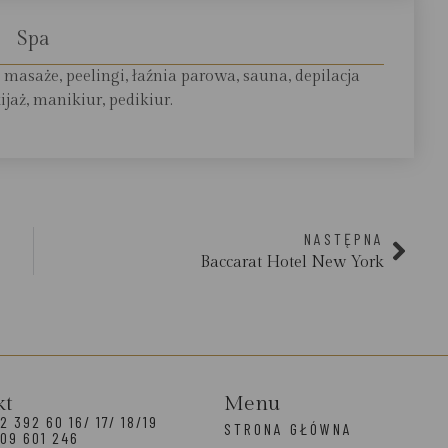
Spa
, masaże, peelingi, łaźnia parowa, sauna, depilacja
jaż, manikiur, pedikiur.
NASTĘPNA
Baccarat Hotel New York
kt
Menu
2 392 60 16/ 17/ 18/19
STRONA GŁÓWNA
09 601 246