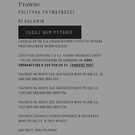
Prawne
POLITYKA PRYWATNOŚCI
REGULAMIN
ZADAJ NAM PYTANIE
LICENCJA NR 756 DLA ORGANIZATORÓW TURYSTYKI WYDANA
PRZEZ WOJEWODĘ MAZOWIECKIEGO
CERTYFIKAT COMPENSA T U S.A. VIENNA INSURANCE GROUP
– P
OLISA UBEZPIECZENIOWA NR COR695964 NA
SUMĘ
GWARANCYJNĄ 8 2
00 000,00 ZŁ.
(POBIERZ PDF)
PŁATNOŚĆ NA KONTO PLN: SANTANDER BANK POLSKA S.A. 22
1090 1056 0000 0001 0990 1619
PŁATNOŚĆ NA KONTO EUR: SANTANDER BANK POLSKA S.A.
PL83 1090 1056 0000 0001 0990 1782
PŁATNOŚĆ NA KONTO USD: SANTANDER BANK POLSKA S.A.
PL97 1090 1056 0000 0001 0990 1724
PŁATNOŚĆ ZGODNIE Z KURSEM SPRZEDAŻY W SANTANDER
BANK POLSKA S.A. W DNIU WPŁATY
KOD SWIFT: WBK PPLPPXXX