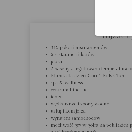
Informa
Najważniej
319 pokoi i apartamentów
6 restauracji i barów
plaża
2 baseny z regulowaną temperaturą or
Klubik dla dzieci Coco’s Kids Club
spa & wellness
centrum fitnessu
tenis
wędkarstwo i sporty wodne
usługi konsjerża
wynajem samochodów
możliwość gry w golfa na pobliskich 