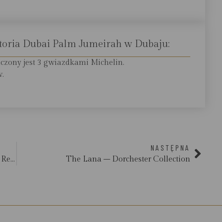
toria Dubai Palm Jumeirah w Dubaju:
aczony jest 3 gwiazdkami Michelin.
w.
NASTĘPNA
Anantara Sir Bani Yas Island Al Sahel Villa Resort
The Lana – Dorchester Collection