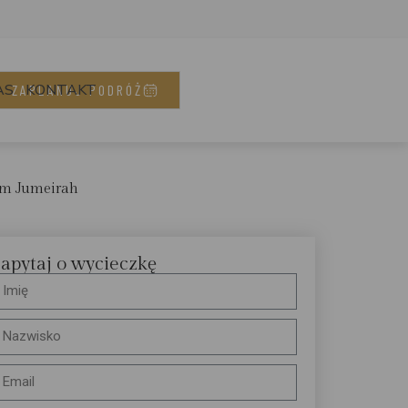
AS
KONTAKT
ZAPLANUJ PODRÓŻ
lm Jumeirah
apytaj o wycieczkę