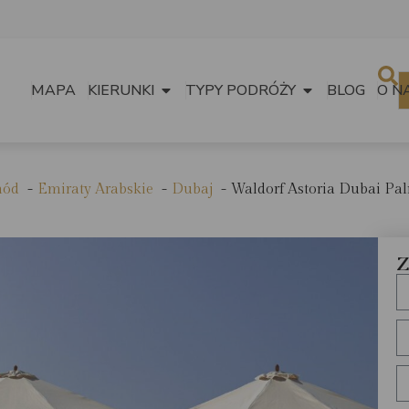
MAPA
KIERUNKI
TYPY PODRÓŻY
BLOG
O N
hód
Emiraty Arabskie
Dubaj
Waldorf Astoria Dubai Pa
Z