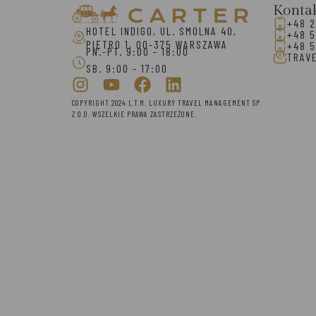
Konta
+48 2
HOTEL INDIGO, UL. SMOLNA 40,
+48 5
PIĘTRO 1, 00-375 WARSZAWA
+48 5
PN.-PT. 9:00 - 18:00
TRAV
SB. 9:00 - 17:00
COPYRIGHT 2024 L.T.M. LUXURY TRAVEL MANAGEMENT SP.
Z O.O. WSZELKIE PRAWA ZASTRZEŻONE.