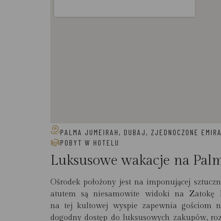
PALMA JUMEIRAH, DUBAJ, ZJEDNOCZONE EMIR
POBYT W HOTELU
Luksusowe wakacje na Pal
Ośrodek położony jest na imponującej sztuc
atutem są niesamowite widoki na Zatokę Pe
na tej kultowej wyspie zapewnia gościom n
dogodny dostęp do luksusowych zakupów, rozr