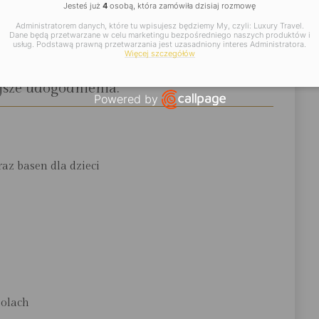
Jesteś już
4
osobą, która zamówiła dzisiaj rozmowę
Administratorem danych, które tu wpisujesz będziemy My, czyli: Luxury Travel.
cje dodatkowe:
Dane będą przetwarzane w celu marketingu bezpośredniego naszych produktów i
usług. Podstawą prawną przetwarzania jest uzasadniony interes Administratora.
Więcej szczegółów
sze udogodnienia:
Powered by
Open link in new window
az basen dla dzieci
polach