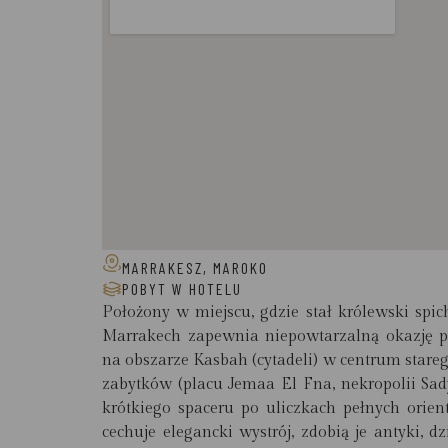
MARRAKESZ, MAROKO
POBYT W HOTELU
Położony w miejscu, gdzie stał królewski spic
Marrakech zapewnia niepowtarzalną okazję po
na obszarze Kasbah (cytadeli) w centrum stare
zabytków (placu Jemaa El Fna, nekropolii Sa
krótkiego spaceru po uliczkach pełnych ori
cechuje elegancki wystrój, zdobią je antyki, d