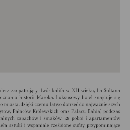
hlerz zaopatrujący dwór kalifa w XII wieku, La Sultana
znania historii Maroka. Luksusowy hotel znajduje się
go miasta, dzięki czemu łatwo dotrzeć do najważniejszych
dytów, Pałaców Królewskich oraz Pałacu Bahia) podczas
entalnych zapachów i smaków. 28 pokoi i apartamentów
zieła sztuki i wspaniale rzeźbione sufity przypominające