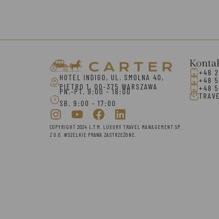
Konta
+48 2
HOTEL INDIGO, UL. SMOLNA 40,
+48 5
PIĘTRO 1, 00-375 WARSZAWA
+48 5
PN.-PT. 9:00 - 18:00
TRAV
SB. 9:00 - 17:00
COPYRIGHT 2024 L.T.M. LUXURY TRAVEL MANAGEMENT SP.
Z O.O. WSZELKIE PRAWA ZASTRZEŻONE.