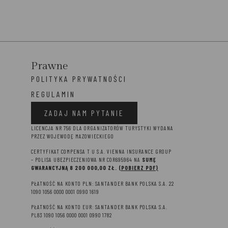
Prawne
POLITYKA PRYWATNOŚCI
REGULAMIN
ZADAJ NAM PYTANIE
LICENCJA NR 756 DLA ORGANIZATORÓW TURYSTYKI WYDANA
PRZEZ WOJEWODĘ MAZOWIECKIEGO
CERTYFIKAT COMPENSA T U S.A. VIENNA INSURANCE GROUP
– P
OLISA UBEZPIECZENIOWA NR COR695964 NA
SUMĘ
GWARANCYJNĄ 8 2
00 000,00 ZŁ.
(POBIERZ PDF)
PŁATNOŚĆ NA KONTO PLN: SANTANDER BANK POLSKA S.A. 22
1090 1056 0000 0001 0990 1619
PŁATNOŚĆ NA KONTO EUR: SANTANDER BANK POLSKA S.A.
PL83 1090 1056 0000 0001 0990 1782