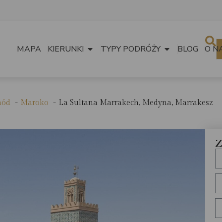
MAPA
KIERUNKI
TYPY PODRÓŻY
BLOG
O N
hód
Maroko
La Sultana Marrakech, Medyna, Marrakesz
Z