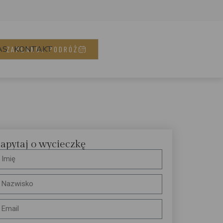
AS
KONTAKT
ZAPLANUJ PODRÓŻ
apytaj o wycieczkę