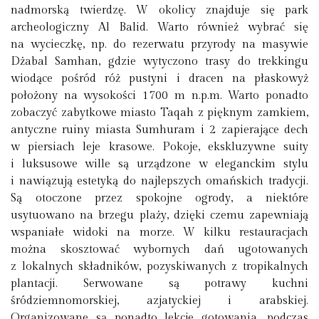
nadmorską twierdzę. W okolicy znajduje się park
archeologiczny Al Balid. Warto również wybrać się
na wycieczkę, np. do rezerwatu przyrody na masywie
Dżabal Samhan, gdzie wytyczono trasy do trekkingu
wiodące pośród róż pustyni i dracen na płaskowyż
położony na wysokości 1700 m n.p.m. Warto ponadto
zobaczyć zabytkowe miasto Taqah z pięknym zamkiem,
antyczne ruiny miasta Sumhuram i 2 zapierające dech
w piersiach leje krasowe. Pokoje, ekskluzywne suity
i luksusowe wille są urządzone w eleganckim stylu
i nawiązują estetyką do najlepszych omańskich tradycji.
Są otoczone przez spokojne ogrody, a niektóre
usytuowano na brzegu plaży, dzięki czemu zapewniają
wspaniałe widoki na morze. W kilku restauracjach
można skosztować wybornych dań ugotowanych
z lokalnych składników, pozyskiwanych z tropikalnych
plantacji. Serwowane są potrawy kuchni
śródziemnomorskiej, azjatyckiej i arabskiej.
Organizowane są ponadto lekcje gotowania, podczas