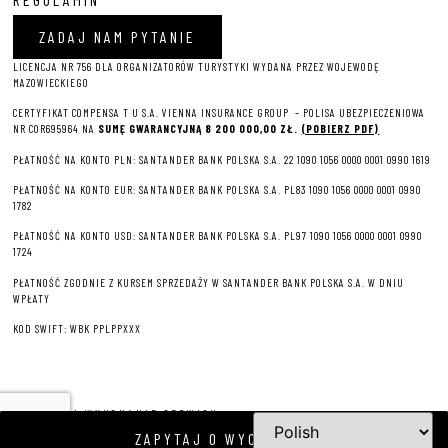
ZADAJ NAM PYTANIE
LICENCJA NR 756 DLA ORGANIZATORÓW TURYSTYKI WYDANA PRZEZ WOJEWODĘ
MAZOWIECKIEGO
CERTYFIKAT COMPENSA T U S.A. VIENNA INSURANCE GROUP – P
OLISA UBEZPIECZENIOWA
NR COR695964 NA
SUMĘ GWARANCYJNĄ 8 2
00 000,00 ZŁ.
(POBIERZ PDF)
PŁATNOŚĆ NA KONTO PLN: SANTANDER BANK POLSKA S.A. 22 1090 1056 0000 0001 0990 1619
PŁATNOŚĆ NA KONTO EUR: SANTANDER BANK POLSKA S.A. PL83 1090 1056 0000 0001 0990
1782
PŁATNOŚĆ NA KONTO USD: SANTANDER BANK POLSKA S.A. PL97 1090 1056 0000 0001 0990
1724
PŁATNOŚĆ ZGODNIE Z KURSEM SPRZEDAŻY W SANTANDER BANK POLSKA S.A. W DNIU
WPŁATY
KOD SWIFT: WBK PPLPPXXX
PROJEKT I WYKONANIE SERWISU
ZAPYTAJ O WYCIECZKĘ