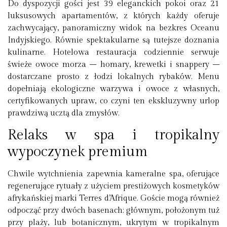
Do dyspozycji gości jest 39 eleganckich pokoi oraz 21
luksusowych apartamentów, z których każdy oferuje
zachwycający, panoramiczny widok na bezkres Oceanu
Indyjskiego. Równie spektakularne są tutejsze doznania
kulinarne. Hotelowa restauracja codziennie serwuje
świeże owoce morza – homary, krewetki i snappery –
dostarczane prosto z łodzi lokalnych rybaków. Menu
dopełniają ekologiczne warzywa i owoce z własnych,
certyfikowanych upraw, co czyni ten
ekskluzywny urlop
prawdziwą ucztą dla zmysłów.
Relaks w spa i tropikalny
wypoczynek premium
Chwile wytchnienia zapewnia kameralne spa, oferujące
regenerujące rytuały z użyciem prestiżowych kosmetyków
afrykańskiej marki Terres d’Afrique. Goście mogą również
odpocząć przy dwóch basenach: głównym, położonym tuż
przy plaży, lub botanicznym, ukrytym w tropikalnym