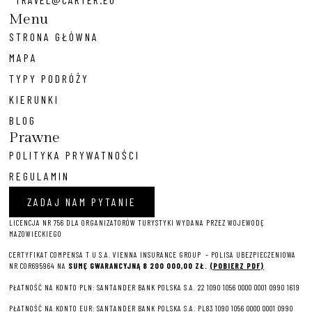
Menu
STRONA GŁÓWNA
MAPA
TYPY PODRÓŻY
KIERUNKI
BLOG
Prawne
POLITYKA PRYWATNOŚCI
REGULAMIN
ZADAJ NAM PYTANIE
LICENCJA NR 756 DLA ORGANIZATORÓW TURYSTYKI WYDANA PRZEZ WOJEWODĘ
MAZOWIECKIEGO
CERTYFIKAT COMPENSA T U S.A. VIENNA INSURANCE GROUP – P
OLISA UBEZPIECZENIOWA
NR COR695964 NA
SUMĘ GWARANCYJNĄ 8 2
00 000,00 ZŁ.
(POBIERZ PDF)
PŁATNOŚĆ NA KONTO PLN: SANTANDER BANK POLSKA S.A. 22 1090 1056 0000 0001 0990 1619
PŁATNOŚĆ NA KONTO EUR: SANTANDER BANK POLSKA S.A. PL83 1090 1056 0000 0001 0990