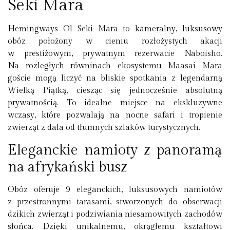
Seki Mara
Hemingways Ol Seki Mara
to kameralny, luksusowy
obóz położony w cieniu rozłożystych akacji
w prestiżowym, prywatnym rezerwacie
Naboisho
.
Na rozległych równinach ekosystemu
Maasai Mara
goście mogą liczyć na bliskie spotkania z legendarną
Wielką Piątką, ciesząc się jednocześnie absolutną
prywatnością. To idealne miejsce na
ekskluzywne
wczasy
, które pozwalają na nocne safari i tropienie
zwierząt z dala od tłumnych szlaków turystycznych.
Eleganckie namioty z panoramą
na afrykański busz
Obóz oferuje 9 eleganckich, luksusowych namiotów
z przestronnymi tarasami, stworzonych do obserwacji
dzikich zwierząt i podziwiania niesamowitych zachodów
słońca. Dzięki unikalnemu, okrągłemu kształtowi