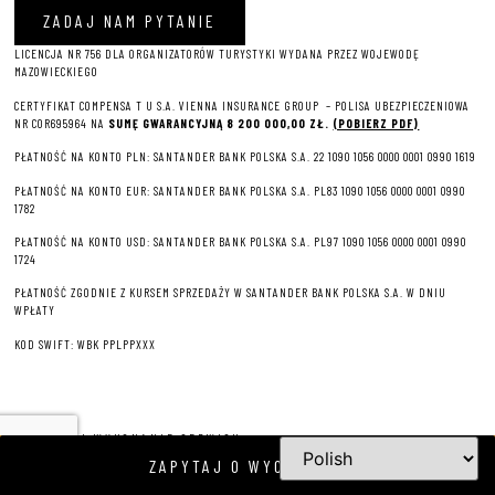
ZADAJ NAM PYTANIE
LICENCJA NR 756 DLA ORGANIZATORÓW TURYSTYKI WYDANA PRZEZ WOJEWODĘ
MAZOWIECKIEGO
CERTYFIKAT COMPENSA T U S.A. VIENNA INSURANCE GROUP – P
OLISA UBEZPIECZENIOWA
NR COR695964 NA
SUMĘ GWARANCYJNĄ 8 2
00 000,00 ZŁ.
(POBIERZ PDF)
PŁATNOŚĆ NA KONTO PLN: SANTANDER BANK POLSKA S.A. 22 1090 1056 0000 0001 0990 1619
PŁATNOŚĆ NA KONTO EUR: SANTANDER BANK POLSKA S.A. PL83 1090 1056 0000 0001 0990
1782
PŁATNOŚĆ NA KONTO USD: SANTANDER BANK POLSKA S.A. PL97 1090 1056 0000 0001 0990
1724
PŁATNOŚĆ ZGODNIE Z KURSEM SPRZEDAŻY W SANTANDER BANK POLSKA S.A. W DNIU
WPŁATY
KOD SWIFT: WBK PPLPPXXX
PROJEKT I WYKONANIE SERWISU
ZAPYTAJ O WYCIECZKĘ