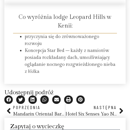
Co wyróżnia lodge Leopard Hills w
Kenii:
przyczynia się do zrównoważonego
rozwoju
Koncepcja Star Bed – każdy z namiotów
posiada rozkładany dach, umożliwiający
oglądanie nocnego rozgwieżdżonego nieba
z łóżka
Udostępnij podróż
POPRZEDNIA
NASTĘPNA
Mandarin Oriental Barcelona
Hotel Six Senses Yao Noi, Tajlandia
Zapytaj o wycieczkę