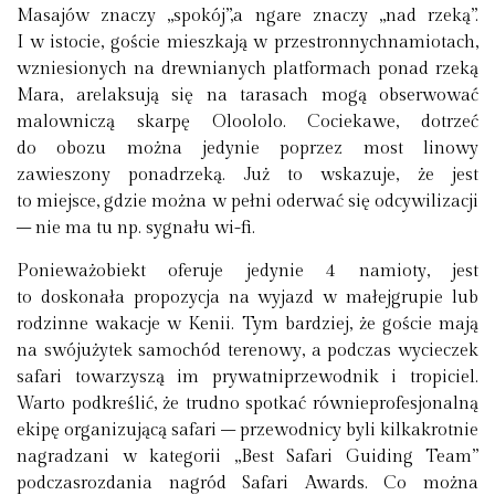
Masajów znaczy „spokój”,a ngare znaczy „nad rzeką”.
I w istocie, goście mieszkają w przestronnychnamiotach,
wzniesionych na drewnianych platformach ponad rzeką
Mara, arelaksują się na tarasach mogą obserwować
malowniczą skarpę Oloololo. Cociekawe, dotrzeć
do obozu można jedynie poprzez most linowy
zawieszony ponadrzeką. Już to wskazuje, że jest
to miejsce, gdzie można w pełni oderwać się odcywilizacji
– nie ma tu np. sygnału wi-fi.
Ponieważobiekt oferuje jedynie 4 namioty, jest
to doskonała propozycja na wyjazd w małejgrupie lub
rodzinne wakacje w Kenii. Tym bardziej, że goście mają
na swójużytek samochód terenowy, a podczas wycieczek
safari towarzyszą im prywatniprzewodnik i tropiciel.
Warto podkreślić, że trudno spotkać równieprofesjonalną
ekipę organizującą safari – przewodnicy byli kilkakrotnie
nagradzani w kategorii „Best Safari Guiding Team”
podczasrozdania nagród Safari Awards. Co można