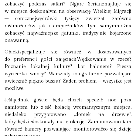
zobaczyć podczas safari? Ngare Serianznajduje się
w miejscu doskonałym na obserwację Wielkiej Migracji
– corocznejwędrówki tysięcy zwierząt, zarówno
roślinożerców, jak i drapieżników. Tym samymmożna
zobaczyć najważniejsze gatunki, tradycyjnie kojarzone
z sawanną.
Obiektspecjalizuje się również w dostosowanych
do preferencji gości zajęciach.Wędkowanie w rzece?
Poznanie lokalnej kultury? Lot balonem? Piesza
wycieczka wnocy? Warsztaty fotograficzne pozwalające
uwiecznić piękno buszu? Żaden problem– wszystko jest
możliwe.
Jeślijednak goście będą chcieli spędzić noc poza
namiotem lub zjeść kolację wromantycznym miejscu,
niedaleko przygotowano „domek na drzewie”,
który będziedoskonały na tę okazję. Zamontowano tam
również kamery pozwalające monitorowaćco się dzieje