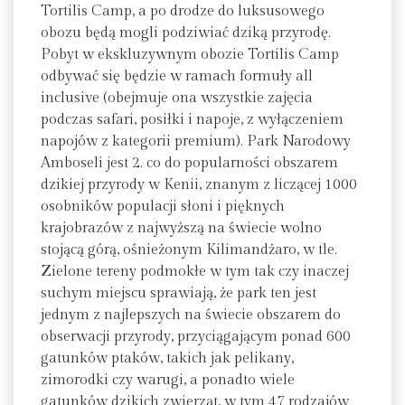
Tortilis Camp, a po drodze do luksusowego
obozu będą mogli podziwiać dziką przyrodę.
Pobyt w ekskluzywnym obozie Tortilis Camp
odbywać się będzie w ramach formuły all
inclusive (obejmuje ona wszystkie zajęcia
podczas safari, posiłki i napoje, z wyłączeniem
napojów z kategorii premium). Park Narodowy
Amboseli jest 2. co do popularności obszarem
dzikiej przyrody w Kenii, znanym z liczącej 1000
osobników populacji słoni i pięknych
krajobrazów z najwyższą na świecie wolno
stojącą górą, ośnieżonym Kilimandżaro, w tle.
Zielone tereny podmokłe w tym tak czy inaczej
suchym miejscu sprawiają, że park ten jest
jednym z najlepszych na świecie obszarem do
obserwacji przyrody, przyciągającym ponad 600
gatunków ptaków, takich jak pelikany,
zimorodki czy warugi, a ponadto wiele
gatunków dzikich zwierząt, w tym 47 rodzajów