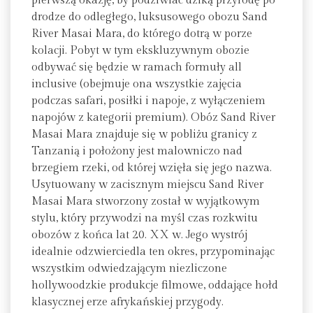
pierwszą okazję, by podziwiać dziką przyrodę po
drodze do odległego, luksusowego obozu Sand
River Masai Mara, do którego dotrą w porze
kolacji. Pobyt w tym ekskluzywnym obozie
odbywać się będzie w ramach formuły all
inclusive (obejmuje ona wszystkie zajęcia
podczas safari, posiłki i napoje, z wyłączeniem
napojów z kategorii premium). Obóz Sand River
Masai Mara znajduje się w pobliżu granicy z
Tanzanią i położony jest malowniczo nad
brzegiem rzeki, od której wzięła się jego nazwa.
Usytuowany w zacisznym miejscu Sand River
Masai Mara stworzony został w wyjątkowym
stylu, który przywodzi na myśl czas rozkwitu
obozów z końca lat 20. XX w. Jego wystrój
idealnie odzwierciedla ten okres, przypominając
wszystkim odwiedzającym niezliczone
hollywoodzkie produkcje filmowe, oddające hołd
klasycznej erze afrykańskiej przygody.