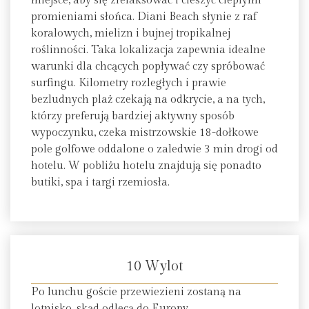
miejsce, aby się zrelaksować i cieszyć ciepłymi
promieniami słońca. Diani Beach słynie z raf
koralowych, mielizn i bujnej tropikalnej
roślinności. Taka lokalizacja zapewnia idealne
warunki dla chcących popływać czy spróbować
surfingu. Kilometry rozległych i prawie
bezludnych plaż czekają na odkrycie, a na tych,
którzy preferują bardziej aktywny sposób
wypoczynku, czeka mistrzowskie 18-dołkowe
pole golfowe oddalone o zaledwie 3 min drogi od
hotelu. W pobliżu hotelu znajdują się ponadto
butiki, spa i targi rzemiosła.
10 Wylot
Po lunchu goście przewiezieni zostaną na
lotnisko, skąd odlecą do Europy.