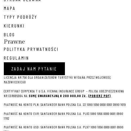
MAPA
TYPY PODRÓŻY
KIERUNKI
BLOG
Prawne
POLITYKA PRYWATNOŚCI
REGULAMIN
ZADAJ NAM PYTANIE
LICENCJA NR 756 DLA ORGANIZATORÓW TURYSTYKI WYDANA PRZEZ WOJEWODĘ
MAZOWIECKIEGO
CERTYFIKAT COMPENSA T U S.A. VIENNA INSURANCE GROUP – P
OLISA UBEZPIECZENIOWA
NR COR695964 NA
SUMĘ GWARANCYJNĄ 8 2
00 000,00 ZŁ.
(POBIERZ PDF)
PŁATNOŚĆ NA KONTO PLN: SANTANDER BANK POLSKA S.A. 22 1090 1056 0000 0001 0990 1619
PŁATNOŚĆ NA KONTO EUR: SANTANDER BANK POLSKA S.A. PL83 1090 1056 0000 0001 0990
1782
PŁATNOŚĆ NA KONTO USD: SANTANDER BANK POLSKA S.A. PL97 1090 1056 0000 0001 0990