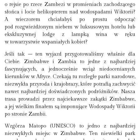
o rejsie po rzece Zambezi w promieniach zachodzącego
słońca i locie helikopterem nad wodospadami Wiktorii?
A wieczorem chciałabyś po prostu odpocząć
pod rozgwieżdżonym niebem w luksusowym hotelu lub
ekskluzywnej lodge z lampką wina w ręku
w towarzystwie wspaniałych kobiet?
Jeśli tak – ten wyjazd przygotowaliśmy właśnie dla
Ciebie. Zimbabwe i Zambia to jedne z najbardziej
fascynujących, a jednocześnie wciąż niedocenianych
kierunków w Afryce. Czekają tu rozległe parki narodowe,
niezwykła przyroda i krajobrazy, które potrafią zachwycić
nawet najbardziej doświadczonych podróżników. Nasza
trasa prowadzi przez najciekawsze zakątki Zimbabwe,
a jej wielkim finałem są imponujące Wodospady Wiktorii
po stronie Zambii.
Wzgórza Matopo (UNESCO)
to jedno z najbardziej
niezwykłych miejsc w Zimbabwe. Ten niewielki park