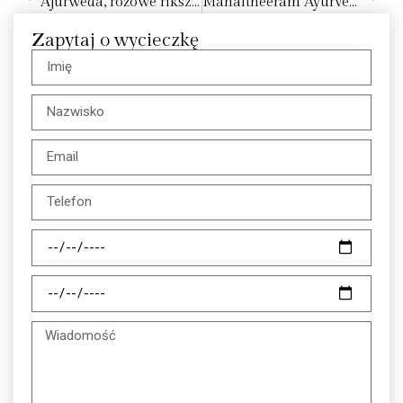
Ajurweda, różowe riksze i pałac Maharadży
Manaltheeram Ayurveda Beach Village SPA
Zapytaj o wycieczkę