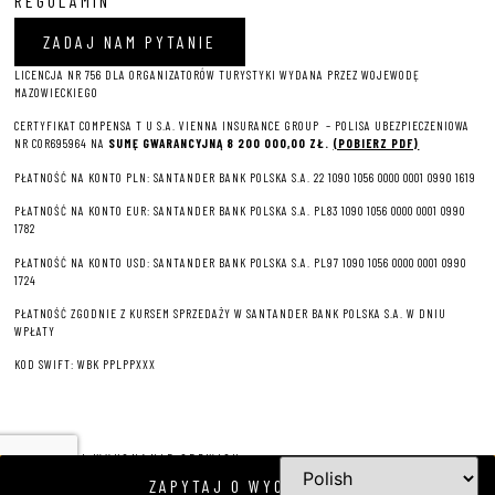
REGULAMIN
ZADAJ NAM PYTANIE
LICENCJA NR 756 DLA ORGANIZATORÓW TURYSTYKI WYDANA PRZEZ WOJEWODĘ
MAZOWIECKIEGO
CERTYFIKAT COMPENSA T U S.A. VIENNA INSURANCE GROUP – P
OLISA UBEZPIECZENIOWA
NR COR695964 NA
SUMĘ GWARANCYJNĄ 8 2
00 000,00 ZŁ.
(POBIERZ PDF)
PŁATNOŚĆ NA KONTO PLN: SANTANDER BANK POLSKA S.A. 22 1090 1056 0000 0001 0990 1619
PŁATNOŚĆ NA KONTO EUR: SANTANDER BANK POLSKA S.A. PL83 1090 1056 0000 0001 0990
1782
PŁATNOŚĆ NA KONTO USD: SANTANDER BANK POLSKA S.A. PL97 1090 1056 0000 0001 0990
1724
PŁATNOŚĆ ZGODNIE Z KURSEM SPRZEDAŻY W SANTANDER BANK POLSKA S.A. W DNIU
WPŁATY
KOD SWIFT: WBK PPLPPXXX
PROJEKT I WYKONANIE SERWISU
ZAPYTAJ O WYCIECZKĘ