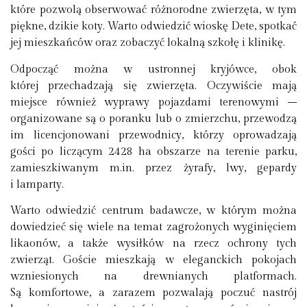
które pozwolą obserwować różnorodne zwierzęta, w tym
piękne, dzikie koty. Warto odwiedzić wioskę Dete, spotkać
jej mieszkańców oraz zobaczyć lokalną szkołę i klinikę.
Odpocząć można w ustronnej kryjówce, obok
której przechadzają się zwierzęta. Oczywiście mają
miejsce również wyprawy pojazdami terenowymi –
organizowane są o poranku lub o zmierzchu, przewodzą
im licencjonowani przewodnicy, którzy oprowadzają
gości po liczącym 2428 ha obszarze na terenie parku,
zamieszkiwanym m.in. przez żyrafy, lwy, gepardy
i lamparty.
Warto odwiedzić centrum badawcze, w którym można
dowiedzieć się wiele na temat zagrożonych wyginięciem
likaonów, a także wysiłków na rzecz ochrony tych
zwierząt. Goście mieszkają w eleganckich pokojach
wzniesionych na drewnianych platformach.
Są komfortowe, a zarazem pozwalają poczuć nastrój