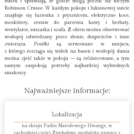
buszu i sprawiają, że goście mogą poczuć się niczym
Robinson Crusoe. W każdym pokoju i luksusowej suicie
znajduje się łazienka z prysznicem, elektryczne koce,
moskitiery, zestaw do parzenia kawy i herbaty,
wentylator, suszarka i szafa. Z okien można obserwować
wodopój odwiedzany przez słonie, drapieżców i inne
zwierzęta. Posiłki są serwowane w miejscu,
z którego rozciąga się widok na basen i wodopój; dania
można zjeść także w pokoju – są zróżnicowane, a tym
samym zaspokoją potrzeby najbardziej wybrednych
smakoszy.
Najważniejsze informacje:
Lokalizacja
na skraju Parku Narodowego Hwange, w
zachodniej części Zimbabwe, niedaleko granicy z