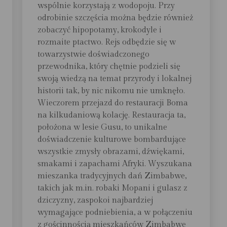
wspólnie korzystają z wodopoju. Przy
odrobinie szczęścia można będzie również
zobaczyć hipopotamy, krokodyle i
rozmaite ptactwo. Rejs odbędzie się w
towarzystwie doświadczonego
przewodnika, który chętnie podzieli się
swoją wiedzą na temat przyrody i lokalnej
historii tak, by nic nikomu nie umknęło.
Wieczorem przejazd do restauracji Boma
na kilkudaniową kolację. Restauracja ta,
położona w lesie Gusu, to unikalne
doświadczenie kulturowe bombardujące
wszystkie zmysły obrazami, dźwiękami,
smakami i zapachami Afryki. Wyszukana
mieszanka tradycyjnych dań Zimbabwe,
takich jak m.in. robaki Mopani i gulasz z
dziczyzny, zaspokoi najbardziej
wymagające podniebienia, a w połączeniu
z gościnnością mieszkańców Zimbabwe