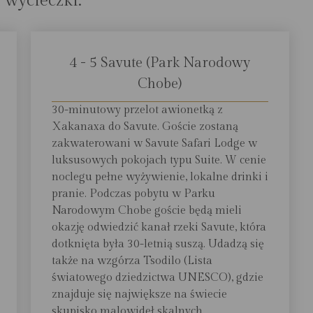
 wycieczki:
4 - 5 Savute (Park Narodowy
Chobe)
30-minutowy przelot awionetką z
Xakanaxa do Savute. Goście zostaną
zakwaterowani w Savute Safari Lodge w
luksusowych pokojach typu Suite. W cenie
noclegu pełne wyżywienie, lokalne drinki i
pranie. Podczas pobytu w Parku
Narodowym Chobe goście będą mieli
okazję odwiedzić kanał rzeki Savute, która
dotknięta była 30-letnią suszą. Udadzą się
także na wzgórza Tsodilo (Lista
światowego dziedzictwa UNESCO), gdzie
znajduje się największe na świecie
skupisko malowideł skalnych