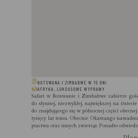
BOTSWANA I ZIMBABWE W 15 DNI
AFRYKA
,
LUKSUSOWE WYPRAWY
Safari w Botswanie i Zimbabwe zabierze g
do słynnej, niezwykłej, największej na świeci
do znajdującego się w północnej części obecne
tysięcy lat temu. Obecnie Okawango nawadnia p
ptactwa oraz innych zwierząt. Ponadto odwied