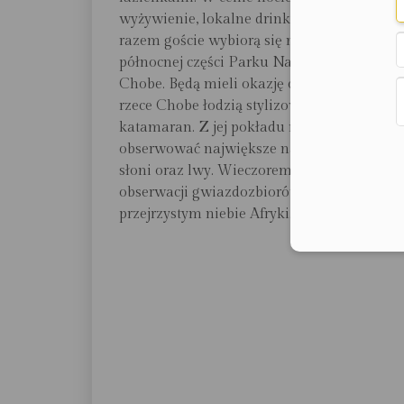
wyżywienie, lokalne drinki i pranie. Tym
razem goście wybiorą się na safari w
północnej części Parku Narodowego
Chobe. Będą mieli okazję odbyć rejs po
rzece Chobe łodzią stylizowaną na
katamaran. Z jej pokładu można
obserwować największe na świecie stada
słoni oraz lwy. Wieczorem możliwość
obserwacji gwiazdozbiorów na
przejrzystym niebie Afryki.