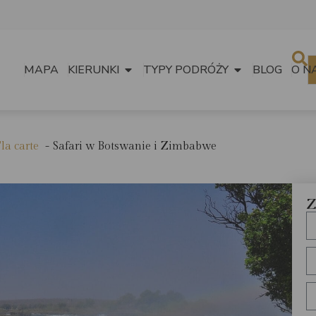
MAPA
KIERUNKI
TYPY PODRÓŻY
BLOG
O N
'la carte
Safari w Botswanie i Zimbabwe
Z