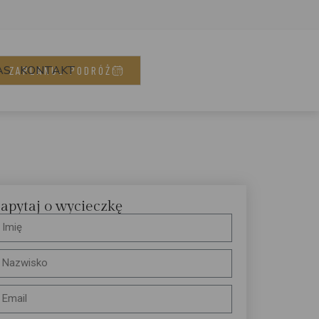
AS
KONTAKT
ZAPLANUJ PODRÓŻ
apytaj o wycieczkę