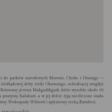
ości do parków narodowych Moremi, Chobe i Hwange –
e śródlądowej delty rzeki Okawango, uchodzącej niegdyś
j Botswany jeziora Makgadikgadi, które wyschło około 10
ustynię Kalahari, a w jej delcie żyją niezliczone stada
zimy Wodospady Wiktorii i spłyniemy rzeką Zambezi.