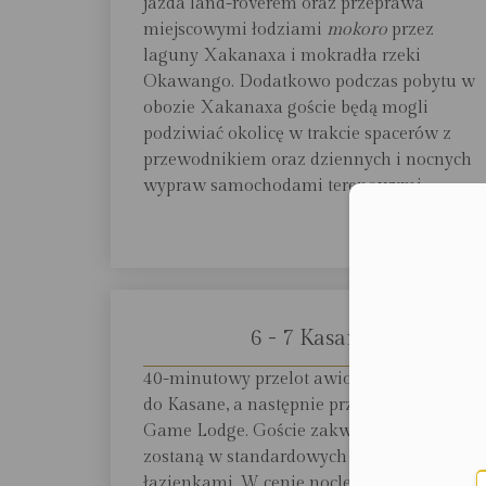
jazda land-roverem oraz przeprawa
miejscowymi łodziami
mokoro
przez
laguny Xakanaxa i mokradła rzeki
Okawango. Dodatkowo podczas pobytu w
obozie Xakanaxa goście będą mogli
podziwiać okolicę w trakcie spacerów z
przewodnikiem oraz dziennych i nocnych
wypraw samochodami terenowymi.
Moż
6 - 7 Kasane
40-minutowy przelot awionetką z Savute
do Kasane, a następnie przejazd do Chobe
Game Lodge. Goście zakwaterowani
zostaną w standardowych pokojach z
łazienkami. W cenie noclegu pełne