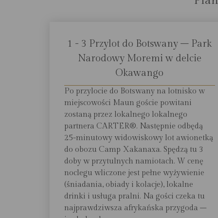
Plan
1 - 3 Przylot do Botswany – Park
Narodowy Moremi w delcie
Okawango
Po przylocie do Botswany na lotnisko w
miejscowości Maun goście powitani
zostaną przez lokalnego lokalnego
partnera CARTER®. Następnie odbędą
25-minutowy widowiskowy lot awionetką
do obozu Camp Xakanaxa. Spędzą tu 3
doby w przytulnych namiotach. W cenę
noclegu wliczone jest pełne wyżywienie
(śniadania, obiady i kolacje), lokalne
drinki i usługa pralni. Na gości czeka tu
najprawdziwsza afrykańska przygoda –