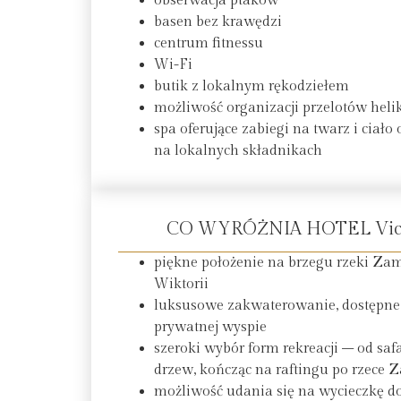
obserwacja ptaków
basen bez krawędzi
centrum fitnessu
Wi-Fi
butik z lokalnym rękodziełem
możliwość organizacji przelotów hel
spa oferujące zabiegi na twarz i cia
na lokalnych składnikach
CO WYRÓŻNIA HOTEL Victor
piękne położenie na brzegu rzeki Z
Wiktorii
luksusowe zakwaterowanie, dostępne z
prywatnej wyspie
szeroki wybór form rekreacji – od sa
drzew, kończąc na raftingu po rzece 
możliwość udania się na wycieczkę 