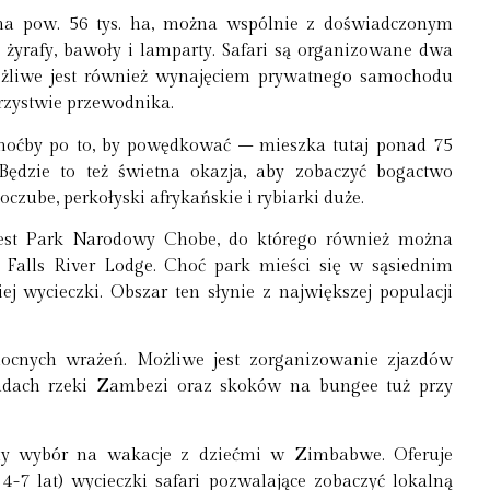
 pow. 56 tys. ha, można wspólnie z doświadczonym
 żyrafy, bawoły i lamparty. Safari są organizowane dwa
ożliwe jest również wynajęciem prywatnego samochodu
rzystwie przewodnika.
choćby po to, by powędkować – mieszka tutaj ponad 75
Będzie to też świetna okazja, aby zobaczyć bogactwo
oczube, perkołyski afrykańskie i rybiarki duże.
 jest Park Narodowy Chobe, do którego również można
 Falls River Lodge. Choć park mieści się w sąsiednim
j wycieczki. Obszar ten słynie z największej populacji
ocnych wrażeń. Możliwe jest zorganizowanie zjazdów
kadach rzeki Zambezi oraz skoków na bungee tuż przy
etny wybór na wakacje z dziećmi w Zimbabwe. Oferuje
 lat) wycieczki safari pozwalające zobaczyć lokalną