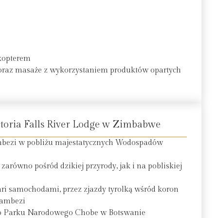
ikopterem
ło oraz masaże z wykorzystaniem produktów opartych
ia Falls River Lodge w Zimbabwe
ambezi w pobliżu majestatycznych Wodospadów
arówno pośród dzikiej przyrody, jak i na pobliskiej
fari samochodami, przez zjazdy tyrolką wśród koron
Zambezi
do Parku Narodowego Chobe w Botswanie