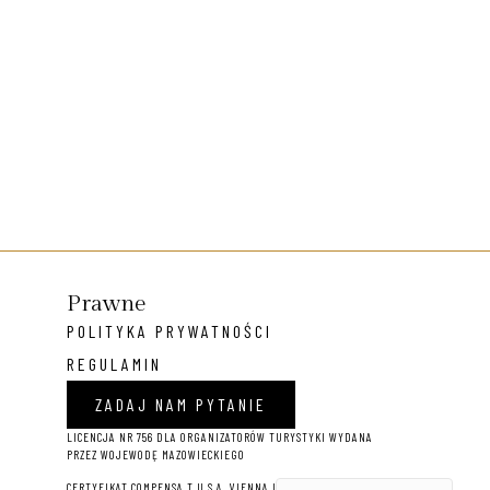
Prawne
POLITYKA PRYWATNOŚCI
REGULAMIN
ZADAJ NAM PYTANIE
LICENCJA NR 756 DLA ORGANIZATORÓW TURYSTYKI WYDANA
PRZEZ WOJEWODĘ MAZOWIECKIEGO
CERTYFIKAT COMPENSA T U S.A. VIENNA INSURANCE GROUP