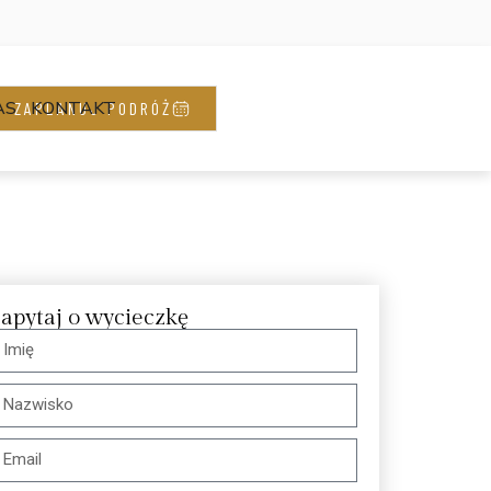
AS
KONTAKT
ZAPLANUJ PODRÓŻ
apytaj o wycieczkę