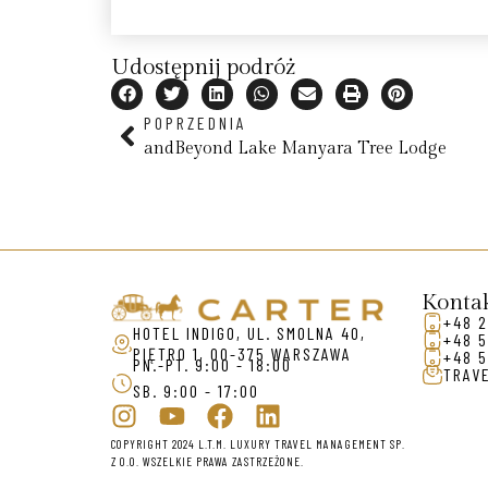
Udostępnij podróż
POPRZEDNIA
andBeyond Lake Manyara Tree Lodge
Konta
+48 2
HOTEL INDIGO, UL. SMOLNA 40,
+48 5
PIĘTRO 1, 00-375 WARSZAWA
+48 5
PN.-PT. 9:00 - 18:00
TRAV
SB. 9:00 - 17:00
COPYRIGHT 2024 L.T.M. LUXURY TRAVEL MANAGEMENT SP.
Z O.O. WSZELKIE PRAWA ZASTRZEŻONE.