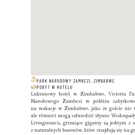
PARK NARODOWY ZAMBEZI, ZIMBABWE
POBYT W HOTELU
Luksusowy hotel w Zimbabwe, Victoria Fa
Narodowego Zambezi w pobliżu zabytkowego
na wakacje w Zimbabwe, jako że goście nie t
ale również mogą odwiedzić słynne Wodospady 
Livingstone’a, grzmiące giganty są jednym z
z naturalnych basenów, które znajdują się na g