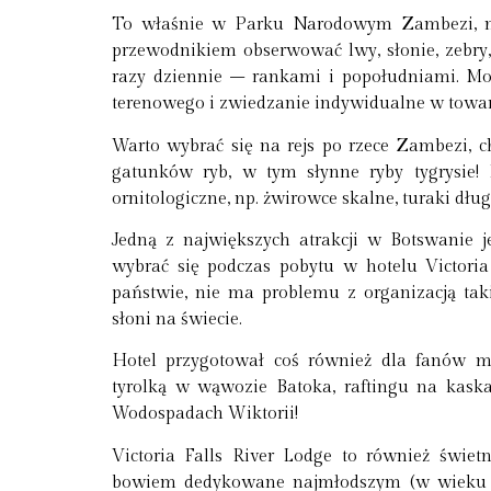
To właśnie w Parku Narodowym Zambezi, na
przewodnikiem obserwować lwy, słonie, zebry,
razy dziennie – rankami i popołudniami. M
terenowego i zwiedzanie indywidualne w towa
Warto wybrać się na rejs po rzece Zambezi, 
gatunków ryb, w tym słynne ryby tygrysie! 
ornitologiczne, np. żwirowce skalne, turaki dług
Jedną z największych atrakcji w Botswanie
wybrać się podczas pobytu w hotelu Victoria
państwie, nie ma problemu z organizacją takie
słoni na świecie.
Hotel przygotował coś również dla fanów m
tyrolką w wąwozie Batoka, raftingu na kas
Wodospadach Wiktorii!
Victoria Falls River Lodge to również świ
bowiem dedykowane najmłodszym (w wieku 4-7