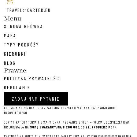
TRAVEL@CARTER.EU
Menu
STRONA GŁÓWNA
MAPA
TYPY PODRÓŻY
KIERUNKI
BLOG
Prawne
POLITYKA PRYWATNOŚCI
REGULAMIN
ZADAJ NAM PYTANIE
LICENCJA NR 756 DLA ORGANIZATORÓW TURYSTYKI WYDANA PRZEZ WOJEWODĘ
MAZOWIECKIEGO
CERTYFIKAT COMPENSA T U S.A. VIENNA INSURANCE GROUP – P
OLISA UBEZPIECZENIOWA
NR COR695964 NA
SUMĘ GWARANCYJNĄ 8 2
00 000,00 ZŁ.
(POBIERZ PDF)
PŁATNOŚĆ NA KONTO PLN: SANTANDER BANK POLSKA S.A. 22 1090 1056 0000 0001 0990 1619