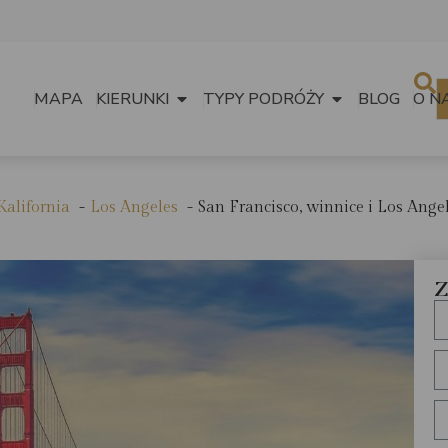
MAPA
KIERUNKI
TYPY PODRÓŻY
BLOG
O N
Kalifornia
Los Angeles
San Francisco, winnice i Los Ange
Z