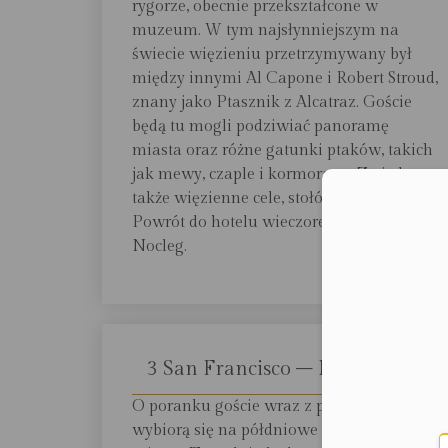
rygorze, obecnie przekształcone w
muzeum. W tym najsłynniejszym na
świecie więzieniu przetrzymywany był
między innymi Al Capone i Robert Stroud,
znany jako Ptasznik z Alcatraz. Goście
będą tu mogli podziwiać panoramę
miasta oraz różne gatunki ptaków, takich
jak mewy, czaple i kormorany. Zwiedzą
także więzienne cele, stołówkę i stróżówkę.
Moż
Powrót do hotelu wieczorem. Czas wolny.
Nocleg.
3 San Francisco – Napa Valley
O poranku goście wraz z przewodnikiem
wybiorą się na półdniowe zwiedzanie