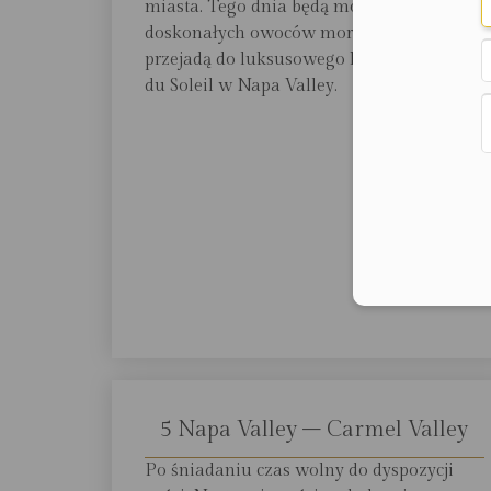
miasta. Tego dnia będą mogli spróbować
doskonałych owoców morza, a po lunchu
przejadą do luksusowego hotelu Auberge
du Soleil w Napa Valley.
5 Napa Valley – Carmel Valley
Po śniadaniu czas wolny do dyspozycji