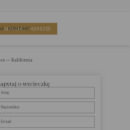
AS
KONTAKT
ZAPLANUJ PODRÓŻ
les – Kalifornia
apytaj o wycieczkę