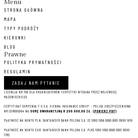
Menu
STRONA GŁÓWNA
MAPA
TYPY PODRÓŻY
KIERUNKI
BLOG
Prawne
POLITYKA PRYWATNOŚCI
REGULAMIN
ZADAJ NAM PYTANIE
LICENCJA NR 756 DLA ORGANIZATORÓW TURYSTYKI WYDANA PRZEZ WOJEWODĘ
MAZOWIECKIEGO
CERTYFIKAT COMPENSA T U S.A. VIENNA INSURANCE GROUP – P
OLISA UBEZPIECZENIOWA
NR COR695964 NA
SUMĘ GWARANCYJNĄ 8 2
00 000,00 ZŁ.
(POBIERZ PDF)
PŁATNOŚĆ NA KONTO PLN: SANTANDER BANK POLSKA S.A. 22 1090 1056 0000 0001 0990 1619
PŁATNOŚĆ NA KONTO EUR: SANTANDER BANK POLSKA S.A. PL83 1090 1056 0000 0001 0990
1782