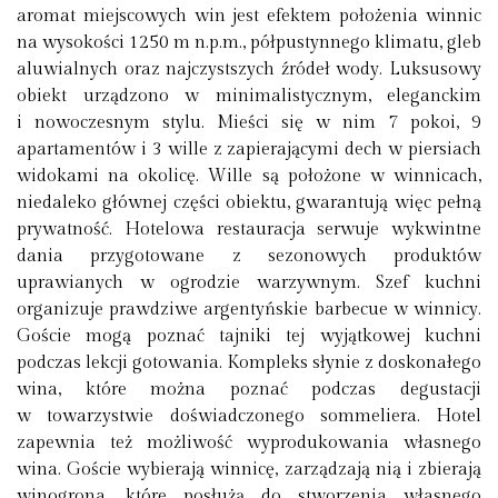
aromat miejscowych win jest efektem położenia winnic
na wysokości 1250 m n.p.m., półpustynnego klimatu, gleb
aluwialnych oraz najczystszych źródeł wody. Luksusowy
obiekt urządzono w minimalistycznym, eleganckim
i nowoczesnym stylu. Mieści się w nim 7 pokoi, 9
apartamentów i 3 wille z zapierającymi dech w piersiach
widokami na okolicę. Wille są położone w winnicach,
niedaleko głównej części obiektu, gwarantują więc pełną
prywatność. Hotelowa restauracja serwuje wykwintne
dania przygotowane z sezonowych produktów
uprawianych w ogrodzie warzywnym. Szef kuchni
organizuje prawdziwe argentyńskie barbecue w winnicy.
Goście mogą poznać tajniki tej wyjątkowej kuchni
podczas lekcji gotowania. Kompleks słynie z doskonałego
wina, które można poznać podczas degustacji
w towarzystwie doświadczonego sommeliera. Hotel
zapewnia też możliwość wyprodukowania własnego
wina. Goście wybierają winnicę, zarządzają nią i zbierają
winogrona, które posłużą do stworzenia własnego