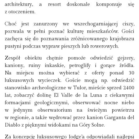
architektury, a resort doskonale komponuje się
z otoczeniem.
Choć jest zanurzony we wszechogarniającej ciszy,
pozwala w pełni poznać kulturę mieszkańców. Gości
zachęca się do poznawania zróżnicowanego krajobrazu
pustyni podczas wypraw pieszych lub rowerowych.
Zespół obiektu chętnie pomoże odwiedzić gejzery,
kaniony, ruiny inkaskie, petroglify i gorące źródła.
Na miejscu można wybierać z oferty ponad 30
luksusowych wycieczek. Goście mogą np. odwiedzić
stanowisko archeologiczne w Tulor, mieście sprzed 2400
lat, zobaczyć dolinę El Valle de la Luna z ciekawymi
formacjami geologicznymi, obserwować nocne niebo
w jedynym obserwatorium na świeżym powietrzu
w regionie, a także wędrować przez kanion Garganta del
Diablo z pięknymi widokami na Góry Solne.
Za koncepcję luksusowego lodge’a odpowiadali najlepsi