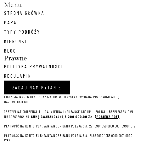
Menu
STRONA GŁÓWNA
MAPA
TYPY PODRÓŻY
KIERUNKI
BLOG
Prawne
POLITYKA PRYWATNOŚCI
REGULAMIN
ZADAJ NAM PYTANIE
LICENCJA NR 756 DLA ORGANIZATORÓW TURYSTYKI WYDANA PRZEZ WOJEWODĘ
MAZOWIECKIEGO
CERTYFIKAT COMPENSA T U S.A. VIENNA INSURANCE GROUP – P
OLISA UBEZPIECZENIOWA
NR COR695964 NA
SUMĘ GWARANCYJNĄ 8 2
00 000,00 ZŁ.
(POBIERZ PDF)
PŁATNOŚĆ NA KONTO PLN: SANTANDER BANK POLSKA S.A. 22 1090 1056 0000 0001 0990 1619
PŁATNOŚĆ NA KONTO EUR: SANTANDER BANK POLSKA S.A. PL83 1090 1056 0000 0001 0990
1782