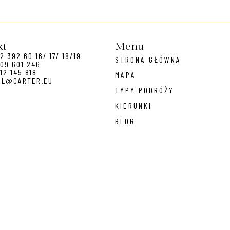
kt
Menu
2 392 60 16/ 17/ 18/19
STRONA GŁÓWNA
09 601 246
12 145 818
MAPA
EL@CARTER.EU
TYPY PODRÓŻY
KIERUNKI
BLOG