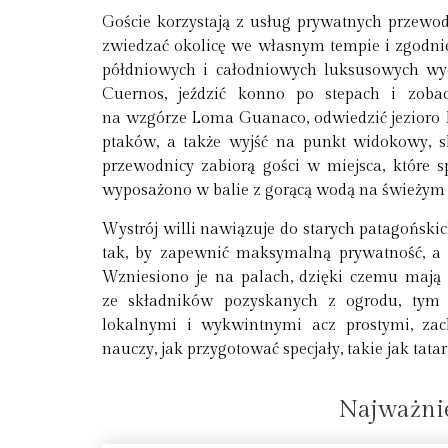
Goście korzystają z usług prywatnych przew
zwiedzać okolicę we własnym tempie i zgodnie
półdniowych i całodniowych luksusowych wy
Cuernos, jeździć konno po stepach i zoba
na wzgórze Loma Guanaco, odwiedzić jezioro L
ptaków, a także wyjść na punkt widokowy, s
przewodnicy zabiorą gości w miejsca, które sp
wyposażono w balie z gorącą wodą na świeżym 
Wystrój willi nawiązuje do starych patagoński
tak, by zapewnić maksymalną prywatność, a 
Wzniesiono je na palach, dzięki czemu mają
ze składników pozyskanych z ogrodu, tym 
lokalnymi i wykwintnymi acz prostymi, zac
nauczy, jak przygotować specjały, takie jak tata
Najważnie