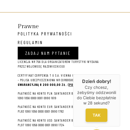
Prawne
POLITYKA PRYWATNOŚCI
REGULAMIN
ZADAJ NAM PYTANIE
LICENCJA NR 756 DLA ORGANIZATORÓW TURYSTYKI WYDANA
PRZEZ WOJEWODĘ MAZOWIECKIEGO
CERTYFIKAT COMPENSA T U S.A. VIENNA INSURANCE GROUP
– P
OLISA UBEZPIECZENIOWA NR COR695964 NA
SUMĘ
Dzień dobry!
GWARANCYJNĄ 8 2
00 000,00 ZŁ.
(POBIERZ PDF)
Czy chcesz,
żebyśmy oddzwonili
PŁATNOŚĆ NA KONTO PLN: SANTANDER BANK POLSKA S.A. 22
do Ciebie bezpłatnie
1090 1056 0000 0001 0990 1619
w
28
sekund?
PŁATNOŚĆ NA KONTO EUR: SANTANDER BANK POLSKA S.A.
PL83 1090 1056 0000 0001 0990 1782
TAK
PŁATNOŚĆ NA KONTO USD: SANTANDER BANK POLSKA S.A.
PL97 1090 1056 0000 0001 0990 1724