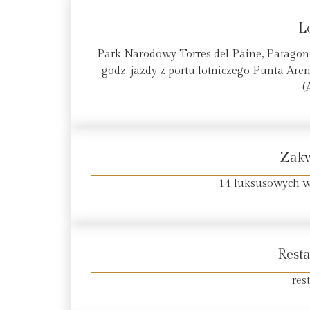
L
Park Narodowy Torres del Paine, Patagonia
godz. jazdy z portu lotniczego Punta Arena
(
Zak
14 luksusowych wil
Resta
res