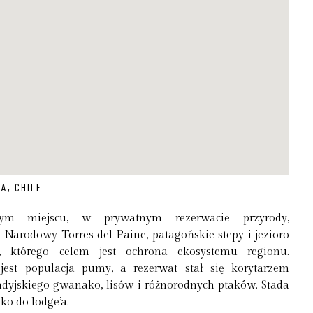
A, CHILE
ym miejscu, w prywatnym rezerwacie przyrody,
k Narodowy Torres del Paine, patagońskie stepy i jezioro
e, którego celem jest ochrona ekosystemu regionu.
est populacja pumy, a rezerwat stał się korytarzem
ndyjskiego gwanako, lisów i różnorodnych ptaków. Stada
o do lodge’a.