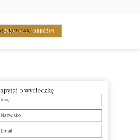
AS
KONTAKT
ZAPLANUJ PODRÓŻ
apytaj o wycieczkę