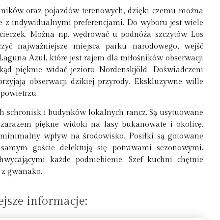
odników oraz pojazdów terenowych, dzięki czemu można
 z indywidualnymi preferencjami. Do wyboru jest wiele
cieczek. Można np. wędrować u podnóża szczytów Los
czyć najważniejsze miejsca parku narodowego, wejść
aguna Azul, które jest rajem dla miłośników obserwacji
kąd pięknie widać jezioro Nordenskjöld. Doświadczeni
rzyjają obserwacji dzikiej przyrody. Ekskluzywne wille
powietrzu.
ch schronisk i budynków lokalnych rancz. Są usytuowane
zarazem piękne widoki na lasy bukanowate i okolicę.
 minimalny wpływ na środowisko. Posiłki są gotowane
samym goście delektują się potrawami sezonowymi,
hwycającymi każde podniebienie. Szef kuchni chętnie
r z gwanako.
jsze informacje: