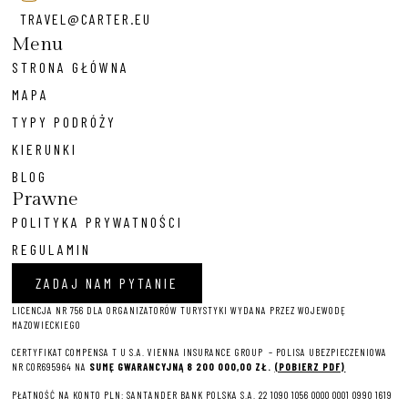
TRAVEL@CARTER.EU
Menu
STRONA GŁÓWNA
MAPA
TYPY PODRÓŻY
KIERUNKI
BLOG
Prawne
POLITYKA PRYWATNOŚCI
REGULAMIN
ZADAJ NAM PYTANIE
LICENCJA NR 756 DLA ORGANIZATORÓW TURYSTYKI WYDANA PRZEZ WOJEWODĘ
MAZOWIECKIEGO
CERTYFIKAT COMPENSA T U S.A. VIENNA INSURANCE GROUP – P
OLISA UBEZPIECZENIOWA
NR COR695964 NA
SUMĘ GWARANCYJNĄ 8 2
00 000,00 ZŁ.
(POBIERZ PDF)
PŁATNOŚĆ NA KONTO PLN: SANTANDER BANK POLSKA S.A. 22 1090 1056 0000 0001 0990 1619