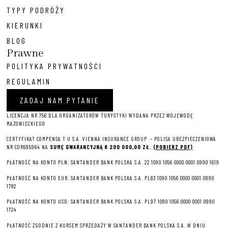
TYPY PODRÓŻY
KIERUNKI
BLOG
Prawne
POLITYKA PRYWATNOŚCI
REGULAMIN
ZADAJ NAM PYTANIE
LICENCJA NR 756 DLA ORGANIZATORÓW TURYSTYKI WYDANA PRZEZ WOJEWODĘ
MAZOWIECKIEGO
CERTYFIKAT COMPENSA T U S.A. VIENNA INSURANCE GROUP – P
OLISA UBEZPIECZENIOWA
NR COR695964 NA
SUMĘ GWARANCYJNĄ 8 2
00 000,00 ZŁ.
(POBIERZ PDF)
PŁATNOŚĆ NA KONTO PLN: SANTANDER BANK POLSKA S.A. 22 1090 1056 0000 0001 0990 1619
PŁATNOŚĆ NA KONTO EUR: SANTANDER BANK POLSKA S.A. PL83 1090 1056 0000 0001 0990
1782
PŁATNOŚĆ NA KONTO USD: SANTANDER BANK POLSKA S.A. PL97 1090 1056 0000 0001 0990
1724
PŁATNOŚĆ ZGODNIE Z KURSEM SPRZEDAŻY W SANTANDER BANK POLSKA S.A. W DNIU