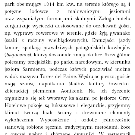
park obejmujący 1814 km kw., na terenie którego są 4
potężne lodowce z malowniczymi jeziorami
oraz wspaniałymi formacjami skalnymi. Załoga hotelu
zorganizuje wycieczki dostosowane do oczekiwań gości,
np. wyprawy rowerowe w terenie, gdzie żyją gwanako
(ssaki z rodziny wielbłądowatych). Entuzjaści jazdy
konnej spotkają prawdziwych patagońskich kowbojów
(
baqueanos
), którzy doskonale znają okolice. Szczególnie
polecamy przejażdżki po parku narodowym, w kierunku
jeziora Sarmiento, podczas których podziwiać można
widok masywu Torres del Paine. Wędrując pieszo, goście
mają szansę napotkania śladów kultury łowiecko-
zbierackiej plemienia Aonikenk. Na ich życzenie
organizuje się też wyprawy kajakami po jeziorze Grey.
Hotelowe pokoje są luksusowe i eleganckie, przyjemny
klimat tworzą białe ściany i drewniane elementy
wykończenia. Wyposażenie i ozdobę jednocześnie
stanowią robione ręcznie, tradycyjnymi metodami, koce
z owczej wełny i skórzane dywaniki. W restauracji