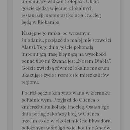
imponujący wulkan Cotopaxi. Obiad
goście zjedzą w jednej z lokalnych
restauracji, natomiast kolacja i nocleg
będą w Riobamba.
Następnego ranka, po wczesnym
śniadaniu, przejazd do małej miejscowości
Alausi. Tego dnia goście pokonają
imponującą trasę biegnącą na wysokości
ponad 800 m! Zwana jest „Nosem Diabła”.
Goście zwiedzą również lokalne muzeum
ukazujące życie i rzemiosło mieszkańców
regionu.
Podróż będzie kontynuowana w kierunku
południowym. Przyjazd do Cuenca o
zmierzchu na kolację i nocleg. Ostatniego
dnia pociąg zakończy bieg w Cuenca,
trzecim co do wielkości mieście Ekwadoru,
położonym w śródgórskiej kotlinie Andów.