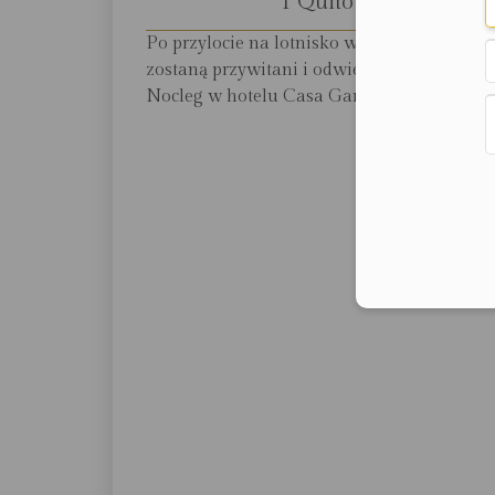
1 Quito
Po przylocie na lotnisko w Quito goście
zostaną przywitani i odwiezieni do hotelu.
Nocleg w hotelu Casa Gangotena.