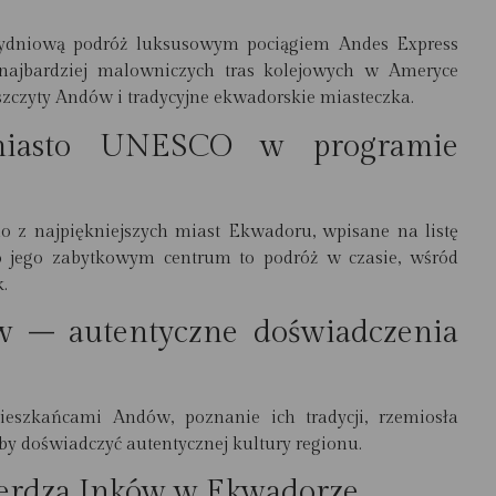
zydniową podróż luksusowym pociągiem Andes Express
najbardziej malowniczych tras kolejowych w Ameryce
zczyty Andów i tradycyjne ekwadorskie miasteczka.
miasto UNESCO w programie
o z najpiękniejszych miast Ekwadoru, wpisane na listę
 jego zabytkowym centrum to podróż w czasie, wśród
.
w – autentyczne doświadczenia
eszkańcami Andów, poznanie ich tradycji, rzemiosła
by doświadczyć autentycznej kultury regionu.
ierdza Inków w Ekwadorze