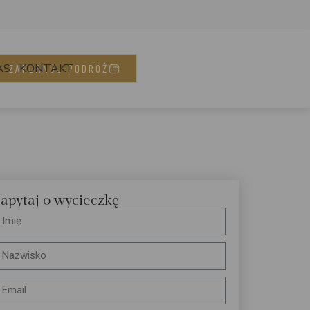
AS
KONTAKT
ZAPLANUJ PODRÓŻ
apytaj o wycieczkę