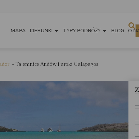
MAPA
KIERUNKI
TYPY PODRÓŻY
BLOG
O N
ador
Tajemnice Andów i uroki Galapagos
Z