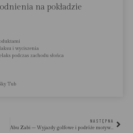
dnienia na pokładzie
roduktami
laksu i wyciszenia
relaks podczas zachodu słońca
Sky Tub
NASTĘPNA
Abu Zabi – Wyjazdy golfowe i podróże motywacyjne