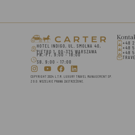
Konta
+48 2
HOTEL INDIGO, UL. SMOLNA 40,
+48 5
PIĘTRO 1, 00-375 WARSZAWA
+48 5
PN.-PT. 9:00 - 18:00
TRAV
SB. 9:00 - 17:00
COPYRIGHT 2024 L.T.M. LUXURY TRAVEL MANAGEMENT SP.
Z O.O. WSZELKIE PRAWA ZASTRZEŻONE.