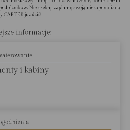
ub luksusowy urlop. To doświadczenie, które spełni
podróżników. Nie czekaj, zaplanuj swoją niezapomnianą
y CARTER już dziś!
jsze informacje:
waterowanie
enty i kabiny
ogodnienia