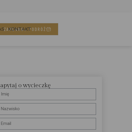
AS
KONTAKT
ZAPLANUJ PODRÓŻ
apytaj o wycieczkę