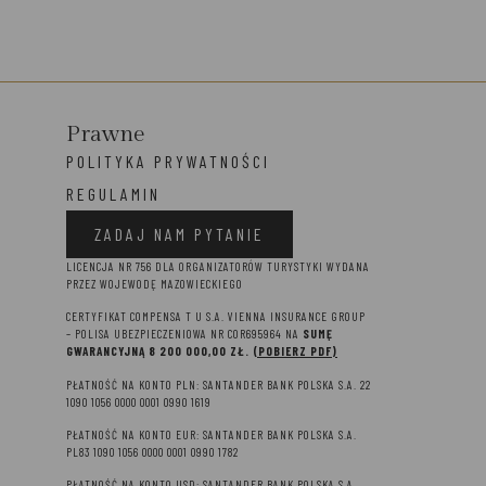
Prawne
POLITYKA PRYWATNOŚCI
REGULAMIN
ZADAJ NAM PYTANIE
LICENCJA NR 756 DLA ORGANIZATORÓW TURYSTYKI WYDANA
PRZEZ WOJEWODĘ MAZOWIECKIEGO
CERTYFIKAT COMPENSA T U S.A. VIENNA INSURANCE GROUP
– P
OLISA UBEZPIECZENIOWA NR COR695964 NA
SUMĘ
GWARANCYJNĄ 8 2
00 000,00 ZŁ.
(POBIERZ PDF)
PŁATNOŚĆ NA KONTO PLN: SANTANDER BANK POLSKA S.A. 22
1090 1056 0000 0001 0990 1619
PŁATNOŚĆ NA KONTO EUR: SANTANDER BANK POLSKA S.A.
PL83 1090 1056 0000 0001 0990 1782
PŁATNOŚĆ NA KONTO USD: SANTANDER BANK POLSKA S.A.