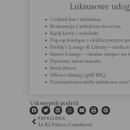
Luksusowe udogo
Cocktail bar i winiarnia
Restauracja z widokiem na ocean
Kącik kawy i czekolady
Pop-up boutique z ekskluzywnymi p
Freddy’s Lounge & Library – strefa re
Sunset Lounge – idealne miejsce na 
Prywatny salon masażu
Strefa fitness
Alfresco dining i grill BBQ
Panoramiczna strefa widokowa oraz 
Udostępnij podróż
POPRZEDNIA
Le K2 Palace, Courchevel