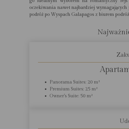
go idealnym wyborem na romantyczny rejs l
oczekiwania nawet najbardziej wymagających 
podróż po Wyspach Galapagos z biurem podróż
Najważnie
Zak
Apartam
Panorama Suites: 20 m²
Premium Suites: 25 m²
Owner’s Suite: 50 m²
Ud