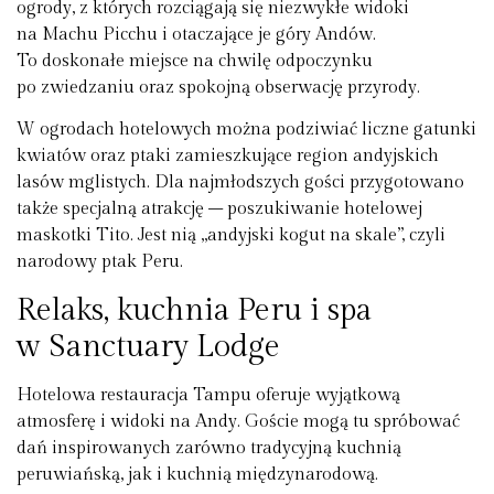
ogrody, z których rozciągają się niezwykłe widoki
na Machu Picchu i otaczające je góry Andów.
To doskonałe miejsce na chwilę odpoczynku
po zwiedzaniu oraz spokojną obserwację przyrody.
W ogrodach hotelowych można podziwiać liczne gatunki
kwiatów oraz ptaki zamieszkujące region andyjskich
lasów mglistych. Dla najmłodszych gości przygotowano
także specjalną atrakcję – poszukiwanie hotelowej
maskotki Tito. Jest nią „andyjski kogut na skale”, czyli
narodowy ptak Peru.
Relaks, kuchnia Peru i spa
w Sanctuary Lodge
Hotelowa restauracja Tampu oferuje wyjątkową
atmosferę i widoki na Andy. Goście mogą tu spróbować
dań inspirowanych zarówno tradycyjną kuchnią
peruwiańską, jak i kuchnią międzynarodową.