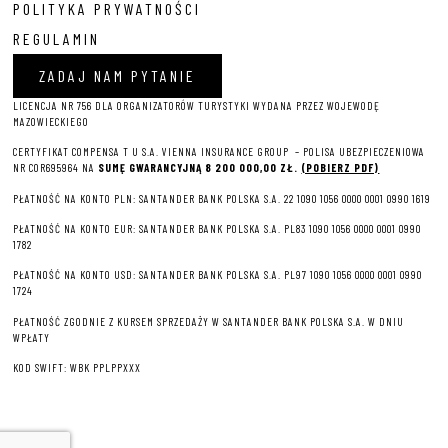
POLITYKA PRYWATNOŚCI
REGULAMIN
ZADAJ NAM PYTANIE
LICENCJA NR 756 DLA ORGANIZATORÓW TURYSTYKI WYDANA PRZEZ WOJEWODĘ
MAZOWIECKIEGO
CERTYFIKAT COMPENSA T U S.A. VIENNA INSURANCE GROUP – P
OLISA UBEZPIECZENIOWA
NR COR695964 NA
SUMĘ GWARANCYJNĄ 8 2
00 000,00 ZŁ.
(POBIERZ PDF)
PŁATNOŚĆ NA KONTO PLN: SANTANDER BANK POLSKA S.A. 22 1090 1056 0000 0001 0990 1619
PŁATNOŚĆ NA KONTO EUR: SANTANDER BANK POLSKA S.A. PL83 1090 1056 0000 0001 0990
1782
PŁATNOŚĆ NA KONTO USD: SANTANDER BANK POLSKA S.A. PL97 1090 1056 0000 0001 0990
1724
PŁATNOŚĆ ZGODNIE Z KURSEM SPRZEDAŻY W SANTANDER BANK POLSKA S.A. W DNIU
WPŁATY
KOD SWIFT: WBK PPLPPXXX