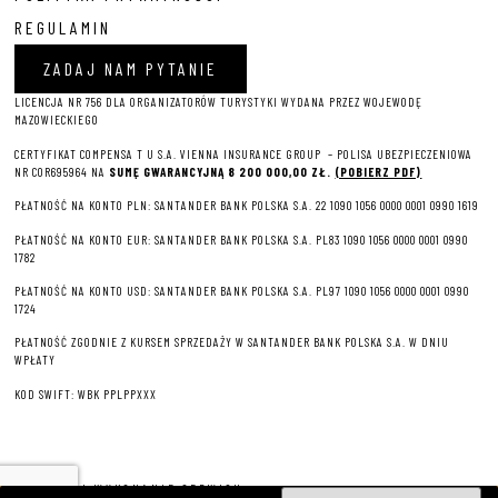
REGULAMIN
ZADAJ NAM PYTANIE
LICENCJA NR 756 DLA ORGANIZATORÓW TURYSTYKI WYDANA PRZEZ WOJEWODĘ
MAZOWIECKIEGO
CERTYFIKAT COMPENSA T U S.A. VIENNA INSURANCE GROUP – P
OLISA UBEZPIECZENIOWA
NR COR695964 NA
SUMĘ GWARANCYJNĄ 8 2
00 000,00 ZŁ.
(POBIERZ PDF)
PŁATNOŚĆ NA KONTO PLN: SANTANDER BANK POLSKA S.A. 22 1090 1056 0000 0001 0990 1619
PŁATNOŚĆ NA KONTO EUR: SANTANDER BANK POLSKA S.A. PL83 1090 1056 0000 0001 0990
1782
PŁATNOŚĆ NA KONTO USD: SANTANDER BANK POLSKA S.A. PL97 1090 1056 0000 0001 0990
1724
PŁATNOŚĆ ZGODNIE Z KURSEM SPRZEDAŻY W SANTANDER BANK POLSKA S.A. W DNIU
WPŁATY
KOD SWIFT: WBK PPLPPXXX
PROJEKT I WYKONANIE SERWISU