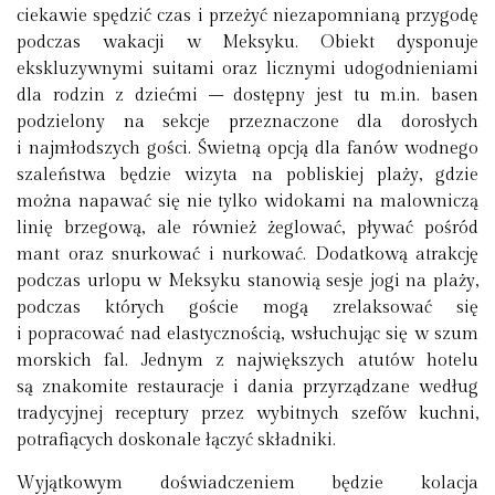
ciekawie spędzić czas i przeżyć niezapomnianą przygodę
podczas wakacji w Meksyku. Obiekt dysponuje
ekskluzywnymi suitami oraz licznymi udogodnieniami
dla rodzin z dziećmi – dostępny jest tu m.in. basen
podzielony na sekcje przeznaczone dla dorosłych
i najmłodszych gości. Świetną opcją dla fanów wodnego
szaleństwa będzie wizyta na pobliskiej plaży, gdzie
można napawać się nie tylko widokami na malowniczą
linię brzegową, ale również żeglować, pływać pośród
mant oraz snurkować i nurkować. Dodatkową atrakcję
podczas urlopu w Meksyku stanowią sesje jogi na plaży,
podczas których goście mogą zrelaksować się
i popracować nad elastycznością, wsłuchując się w szum
morskich fal. Jednym z największych atutów hotelu
są znakomite restauracje i dania przyrządzane według
tradycyjnej receptury przez wybitnych szefów kuchni,
potrafiących doskonale łączyć składniki.
Wyjątkowym doświadczeniem będzie kolacja