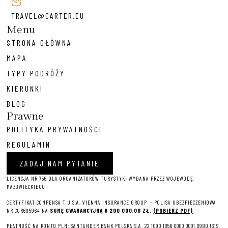
TRAVEL@CARTER.EU
Menu
STRONA GŁÓWNA
MAPA
TYPY PODRÓŻY
KIERUNKI
BLOG
Prawne
POLITYKA PRYWATNOŚCI
REGULAMIN
ZADAJ NAM PYTANIE
LICENCJA NR 756 DLA ORGANIZATORÓW TURYSTYKI WYDANA PRZEZ WOJEWODĘ
MAZOWIECKIEGO
CERTYFIKAT COMPENSA T U S.A. VIENNA INSURANCE GROUP – P
OLISA UBEZPIECZENIOWA
NR COR695964 NA
SUMĘ GWARANCYJNĄ 8 2
00 000,00 ZŁ.
(POBIERZ PDF)
PŁATNOŚĆ NA KONTO PLN: SANTANDER BANK POLSKA S.A. 22 1090 1056 0000 0001 0990 1619