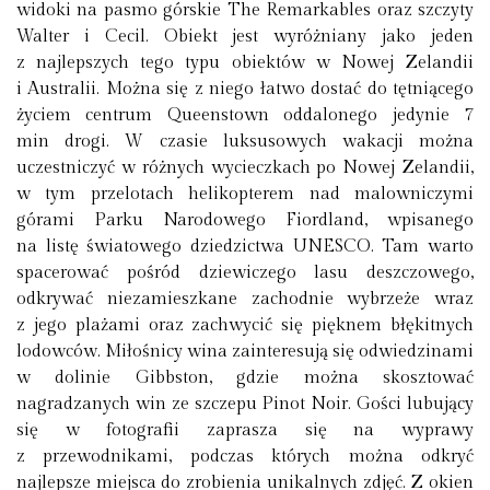
widoki na pasmo górskie The Remarkables oraz szczyty
Walter i Cecil. Obiekt jest wyróżniany jako jeden
z najlepszych tego typu obiektów w Nowej Zelandii
i Australii. Można się z niego łatwo dostać do tętniącego
życiem centrum Queenstown oddalonego jedynie 7
min drogi. W czasie luksusowych wakacji można
uczestniczyć w różnych wycieczkach po Nowej Zelandii,
w tym przelotach helikopterem nad malowniczymi
górami Parku Narodowego Fiordland, wpisanego
na listę światowego dziedzictwa UNESCO. Tam warto
spacerować pośród dziewiczego lasu deszczowego,
odkrywać niezamieszkane zachodnie wybrzeże wraz
z jego plażami oraz zachwycić się pięknem błękitnych
lodowców. Miłośnicy wina zainteresują się odwiedzinami
w dolinie Gibbston, gdzie można skosztować
nagradzanych win ze szczepu Pinot Noir. Gości lubujący
się w fotografii zaprasza się na wyprawy
z przewodnikami, podczas których można odkryć
najlepsze miejsca do zrobienia unikalnych zdjęć. Z okien