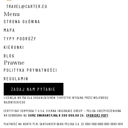
TRAVEL@CARTER.EU
Menu
STRONA GŁÓWNA
MAPA
TYPY PODRÓŻY
KIERUNKI
BLOG
Prawne
POLITYKA PRYWATNOŚCI
REGULAMIN
ZADAJ NAM PYTANIE
LICENCJA NR 756 DLA ORGANIZATORÓW TURYSTYKI WYDANA PRZEZ WOJEWODĘ
MAZOWIECKIEGO
CERTYFIKAT COMPENSA T U S.A. VIENNA INSURANCE GROUP – P
OLISA UBEZPIECZENIOWA
NR COR695964 NA
SUMĘ GWARANCYJNĄ 8 2
00 000,00 ZŁ.
(POBIERZ PDF)
PŁATNOŚĆ NA KONTO PLN: SANTANDER BANK POLSKA S.A. 22 1090 1056 0000 0001 0990 1619