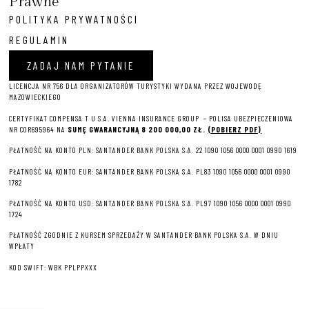
Prawne
POLITYKA PRYWATNOŚCI
REGULAMIN
ZADAJ NAM PYTANIE
LICENCJA NR 756 DLA ORGANIZATORÓW TURYSTYKI WYDANA PRZEZ WOJEWODĘ
MAZOWIECKIEGO
CERTYFIKAT COMPENSA T U S.A. VIENNA INSURANCE GROUP – P
OLISA UBEZPIECZENIOWA
NR COR695964 NA
SUMĘ GWARANCYJNĄ 8 2
00 000,00 ZŁ.
(POBIERZ PDF)
PŁATNOŚĆ NA KONTO PLN: SANTANDER BANK POLSKA S.A. 22 1090 1056 0000 0001 0990 1619
PŁATNOŚĆ NA KONTO EUR: SANTANDER BANK POLSKA S.A. PL83 1090 1056 0000 0001 0990
1782
PŁATNOŚĆ NA KONTO USD: SANTANDER BANK POLSKA S.A. PL97 1090 1056 0000 0001 0990
1724
PŁATNOŚĆ ZGODNIE Z KURSEM SPRZEDAŻY W SANTANDER BANK POLSKA S.A. W DNIU
WPŁATY
KOD SWIFT: WBK PPLPPXXX