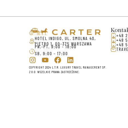
Konta
+48 2
HOTEL INDIGO, UL. SMOLNA 40,
+48 5
PIĘTRO 1, 00-375 WARSZAWA
+48 5
PN.-PT. 9:00 - 18:00
TRAV
SB. 9:00 - 17:00
COPYRIGHT 2024 L.T.M. LUXURY TRAVEL MANAGEMENT SP.
Z O.O. WSZELKIE PRAWA ZASTRZEŻONE.