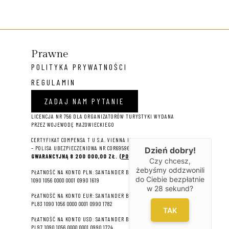
Prawne
POLITYKA PRYWATNOŚCI
REGULAMIN
ZADAJ NAM PYTANIE
LICENCJA NR 756 DLA ORGANIZATORÓW TURYSTYKI WYDANA
PRZEZ WOJEWODĘ MAZOWIECKIEGO
CERTYFIKAT COMPENSA T U S.A. VIENNA INSURANCE GROUP
– P
OLISA UBEZPIECZENIOWA NR COR695964 NA
SUMĘ
Dzień dobry!
GWARANCYJNĄ 8 2
00 000,00 ZŁ.
(POBIERZ PDF)
Czy chcesz,
żebyśmy oddzwonili
PŁATNOŚĆ NA KONTO PLN: SANTANDER BANK POLSKA S.A. 22
do Ciebie bezpłatnie
1090 1056 0000 0001 0990 1619
w
28
sekund?
PŁATNOŚĆ NA KONTO EUR: SANTANDER BANK POLSKA S.A.
PL83 1090 1056 0000 0001 0990 1782
TAK
PŁATNOŚĆ NA KONTO USD: SANTANDER BANK POLSKA S.A.
PL97 1090 1056 0000 0001 0990 1724