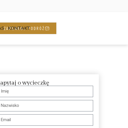
AS
KONTAKT
ZAPLANUJ PODRÓŻ
apytaj o wycieczkę