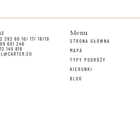
kt
Menu
2 392 60 16/ 17/ 18/19
STRONA GŁÓWNA
09 601 246
12 145 818
MAPA
EL@CARTER.EU
TYPY PODRÓŻY
KIERUNKI
BLOG