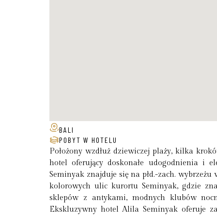
BALI
POBYT W HOTELU
Położony wzdłuż dziewiczej plaży, kilka krok
hotel oferujący doskonałe udogodnienia i ele
Seminyak znajduje się na płd.-zach. wybrzeżu wy
kolorowych ulic kurortu Seminyak, gdzie znaj
sklepów z antykami, modnych klubów nocny
Ekskluzywny hotel Alila Seminyak oferuje z