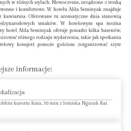
ych w różnych stylach. Nowoczesne, urządzone z troską
stronne i komfortowe. W hotelu Alila Seminyak znajduje
raz kawiarnia. Oferowane tu aromatyczne dnia stanowią
 międzynarodowych smaków. W hotelowym spa można
wy hotel Alila Seminyak oferuje ponadto kilka basenów,
anizować różnego rodzaju wydarzenia, takie jak spotkania
Hotelowy konsjerż pomoże gościom zorganizować szyte
jsze informacje:
okalizacja
obliżu kurortu Kuta, 30 min z lotniska Ngurah Rai.