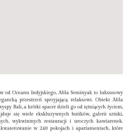
ów od Oceanu Indyjskiego, Alila Seminyak to luksusowy
gancką przestrzeń sprzyjającą relaksowi. Obiekt Alila
spy Bali, a krótki spacer dzieli go od tętniących życiem,
duje się wiele ekskluzywnych butików, galerii sztuki,
ch, wykwintnych restauracji i uroczych kawiarenek.
akwaterowanie w 240 pokojach i apartamentach, które