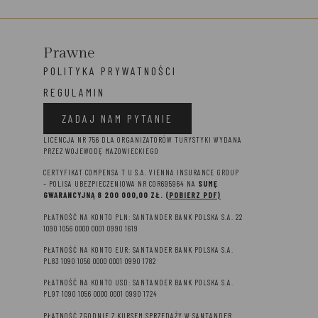
Prawne
POLITYKA PRYWATNOŚCI
REGULAMIN
ZADAJ NAM PYTANIE
LICENCJA NR 756 DLA ORGANIZATORÓW TURYSTYKI WYDANA
PRZEZ WOJEWODĘ MAZOWIECKIEGO
CERTYFIKAT COMPENSA T U S.A. VIENNA INSURANCE GROUP
– P
OLISA UBEZPIECZENIOWA NR COR695964 NA
SUMĘ
GWARANCYJNĄ 8 2
00 000,00 ZŁ.
(POBIERZ PDF)
PŁATNOŚĆ NA KONTO PLN: SANTANDER BANK POLSKA S.A. 22
1090 1056 0000 0001 0990 1619
PŁATNOŚĆ NA KONTO EUR: SANTANDER BANK POLSKA S.A.
PL83 1090 1056 0000 0001 0990 1782
PŁATNOŚĆ NA KONTO USD: SANTANDER BANK POLSKA S.A.
PL97 1090 1056 0000 0001 0990 1724
PŁATNOŚĆ ZGODNIE Z KURSEM SPRZEDAŻY W SANTANDER