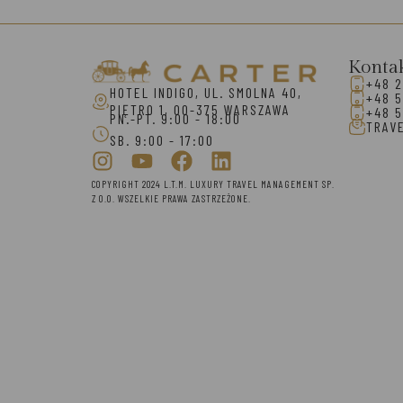
Konta
+48 2
HOTEL INDIGO, UL. SMOLNA 40,
+48 5
PIĘTRO 1, 00-375 WARSZAWA
+48 5
PN.-PT. 9:00 - 18:00
TRAV
SB. 9:00 - 17:00
COPYRIGHT 2024 L.T.M. LUXURY TRAVEL MANAGEMENT SP.
Z O.O. WSZELKIE PRAWA ZASTRZEŻONE.