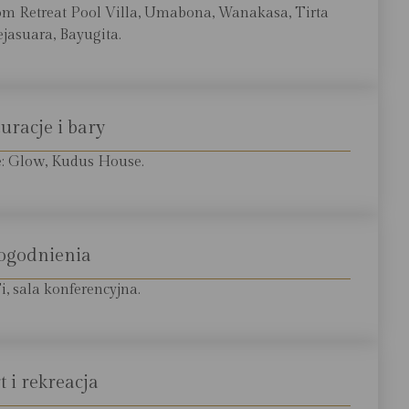
om Retreat Pool Villa, Umabona, Wanakasa, Tirta
ejasuara, Bayugita.
uracje i bary
je: Glow, Kudus House.
ogodnienia
i, sala konferencyjna.
t i rekreacja