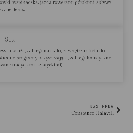
ędrówki, wspinaczka, jazda rowerami górskimi, spływy
eczne, tenis.
Spa
s, masaże, zabiegi na ciało, zewnętrza strefa do
widualne programy oczyszczające, zabiegi holistyczne
owane tradycjami azjatyckimi).
NASTĘPNA
Constance Halaveli