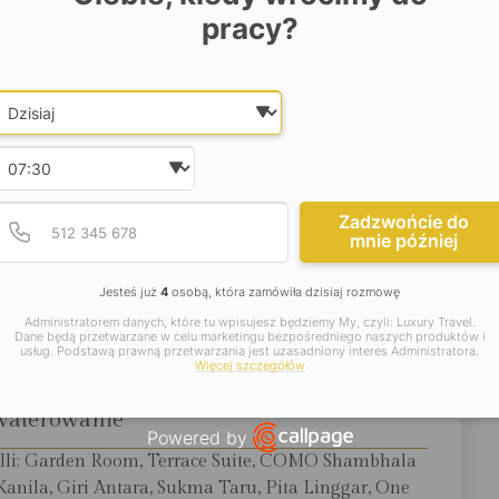
ytywnie wpływają na kondycję, zwiększają koncentrację,
pracy?
cukru we krwi. Na miejscu są obecni dietetyk i lekarz
edniej diety. Podczas pobytu warto odwiedzić centrum
ami ryżowymi. Słynie ono z galerii, świątyń i sklepików,
Date and time slection for sch
Wybierz datę
e i duchowości.
Wybierz godzinę
jsze informacje:
Podaj poprawny numer t
Numer telefonu
Zadzwońcie do
mnie później
okalizacja
Jesteś już
4
osobą, która zamówiła dzisiaj rozmowę
 ok. 45 min jazdy z portu lotniczego Denpasar.
Administratorem danych, które tu wpisujesz będziemy My, czyli: Luxury Travel.
Dane będą przetwarzane w celu marketingu bezpośredniego naszych produktów i
usług. Podstawą prawną przetwarzania jest uzasadniony interes Administratora.
Więcej szczegółów
waterowanie
Powered by
illi: Garden Room, Terrace Suite, COMO Shambhala
Open link in new window
nila, Giri Antara, Sukma Taru, Pita Linggar, One