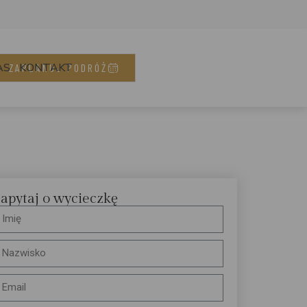
AS
KONTAKT
ZAPLANUJ PODRÓŻ
apytaj o wycieczkę