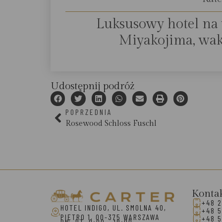
Luksusowy hotel na
Miyakojima, waka
Udostępnij podróż
POPRZEDNIA
Rosewood Schloss Fuschl
Konta
+48 2
HOTEL INDIGO, UL. SMOLNA 40,
+48 5
PIĘTRO 1, 00-375 WARSZAWA
+48 5
PN.-PT. 9:00 - 18:00