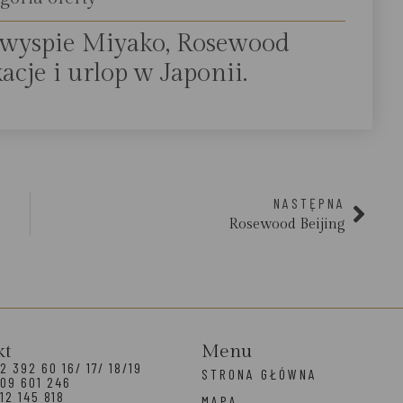
 wyspie Miyako, Rosewood
cje i urlop w Japonii.
NASTĘPNA
Rosewood Beijing
kt
Menu
2 392 60 16/ 17/ 18/19
STRONA GŁÓWNA
09 601 246
12 145 818
MAPA