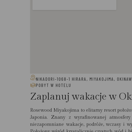
NIKADORI-1068-1 HIRARA, MIYAKOJIMA, OKINA
POBYT W HOTELU
Zaplanuj wakacje w Ok
Rosewood Miyakojima to elitarny resort położ
Japonia. Znany z wyrafinowanej atmosfery
niezapomniane wakacje, podróże, wczasy i wy
Położony wśród krystalicznie czystych wód i b