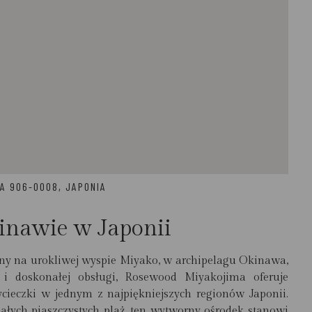
WA 906-0008, JAPONIA
inawie w Japonii
ony na urokliwej wyspie Miyako, w archipelagu Okinawa,
 i doskonałej obsługi, Rosewood Miyakojima oferuje
cieczki w jednym z najpiękniejszych regionów Japonii.
iałych piaszczystych plaż, ten wytworny ośrodek stanowi