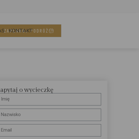
AS
KONTAKT
ZAPLANUJ PODRÓŻ
apytaj o wycieczkę