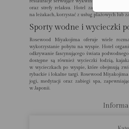
restauracje serwujące wykwintne dania kuchni 
oraz strefy relaksu. Hotel zapewnia równie
na leżakach, korzystać z usług plażowych lub z
Sporty wodne i wycieczki p
Rosewood Miyakojima oferuje wiele rozmai
wykorzystanie pobytu na wyspie. Hotel organi
odkrywanie fascynującego świata podwodnego
dostępne są również wycieczki łodzią, kajak
w wycieczkach po wyspie, które obejmują zwied
rybackie i lokalne targi. Rosewood Miyakojima
jogi, medytacji oraz zabiegi spa, zapewnia
w Japonii.
Informa
Kate