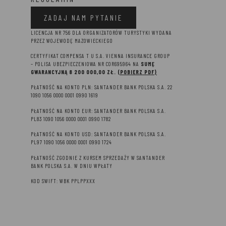
ZADAJ NAM PYTANIE
LICENCJA NR 756 DLA ORGANIZATORÓW TURYSTYKI WYDANA
PRZEZ WOJEWODĘ MAZOWIECKIEGO
CERTYFIKAT COMPENSA T U S.A. VIENNA INSURANCE GROUP
– P
OLISA UBEZPIECZENIOWA NR COR695964 NA
SUMĘ
GWARANCYJNĄ 8 2
00 000,00 ZŁ.
(POBIERZ PDF)
PŁATNOŚĆ NA KONTO PLN: SANTANDER BANK POLSKA S.A. 22
1090 1056 0000 0001 0990 1619
PŁATNOŚĆ NA KONTO EUR: SANTANDER BANK POLSKA S.A.
PL83 1090 1056 0000 0001 0990 1782
PŁATNOŚĆ NA KONTO USD: SANTANDER BANK POLSKA S.A.
PL97 1090 1056 0000 0001 0990 1724
PŁATNOŚĆ ZGODNIE Z KURSEM SPRZEDAŻY W SANTANDER
BANK POLSKA S.A. W DNIU WPŁATY
KOD SWIFT: WBK PPLPPXXX