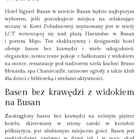
Hotel Signiel Busan w mieście Busan będzie najlepszym
wyborem, jeśli poszukujecie miejsca na relaksujące
wczasy w Korei Południowej; usytuowany jest w wieży
LCT wznoszącej się nad plażą Haeundae w Busan
i portem Mipo. Ten ekskluzywny i designerski hotel
oferuje basen bez krawędzi i wiele udogodnień;
eleganckie, nowoczesne pokoje z balkonami z widokiem
na morze, restauracje pod nadzorem szefa kuchni Bruno
Menarda, spa Chantecaille, tarasowe ogrody a także klub
dla dzieci z biblioteką i strefami aktywności.
Basen bez krawędzi z widokiem
na Busan
Zaokrąglony basen bez krawędzi na szóstym piętrze
hotelu, skierowany w stronę zatoki w kształcie
półksiężyca, jest ulubionym miejscem gości. Basen jest
spektakularny zarówno w dzień jak i w nocy, skąd