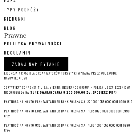
MAPA
TYPY PODRÓŻY
KIERUNKI
BLOG
Prawne
POLITYKA PRYWATNOŚCI
REGULAMIN
ZADAJ NAM PYTANIE
LICENCJA NR 756 DLA ORGANIZATORÓW TURYSTYKI WYDANA PRZEZ WOJEWODĘ
MAZOWIECKIEGO
CERTYFIKAT COMPENSA T U S.A. VIENNA INSURANCE GROUP – P
OLISA UBEZPIECZENIOWA
NR COR695964 NA
SUMĘ GWARANCYJNĄ 8 2
00 000,00 ZŁ.
(POBIERZ PDF)
PŁATNOŚĆ NA KONTO PLN: SANTANDER BANK POLSKA S.A. 22 1090 1056 0000 0001 0990 1619
PŁATNOŚĆ NA KONTO EUR: SANTANDER BANK POLSKA S.A. PL83 1090 1056 0000 0001 0990
1782
PŁATNOŚĆ NA KONTO USD: SANTANDER BANK POLSKA S.A. PL97 1090 1056 0000 0001 0990
1724