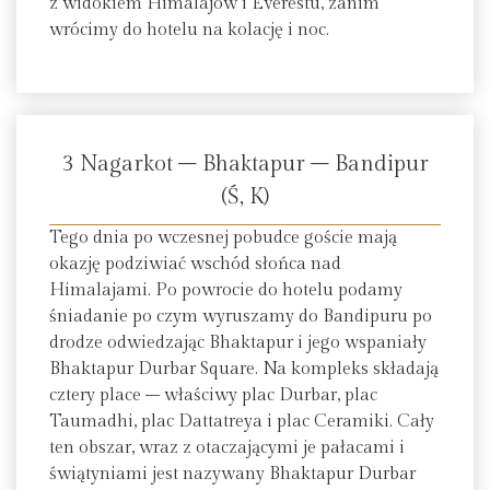
z widokiem Himalajów i Everestu, zanim
wrócimy do hotelu na kolację i noc.
3 Nagarkot – Bhaktapur – Bandipur
(Ś, K)
Tego dnia po wczesnej pobudce goście mają
okazję podziwiać wschód słońca nad
Himalajami. Po powrocie do hotelu podamy
śniadanie po czym wyruszamy do Bandipuru po
drodze odwiedzając Bhaktapur i jego wspaniały
Bhaktapur Durbar Square. Na kompleks składają
cztery place – właściwy plac Durbar, plac
Taumadhi, plac Dattatreya i plac Ceramiki. Cały
ten obszar, wraz z otaczającymi je pałacami i
świątyniami jest nazywany Bhaktapur Durbar