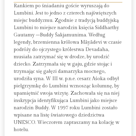
Rankiem po śniadaniu goście wyruszają do
Lumbini. Jest to jedno z czterech najświętszych
miejsc buddyzmu. Zgodnie z tradycją buddyjską
Lumbini to miejsce narodzin księcia Siddharthy
Gautamy –Buddy Śakjamunima. Według
legendy, brzemienna królowa Māyādevi w czasie
podróży do ojczystego królestwa Devadaha,
musiała zatrzymać się w drodze, by urodzić
dziecko. Zatrzymała się w gaju, gdzie stojąc i
trzymając się gałęzi damarzyka mocnego,
urodziła syna. W III w. p.n.e. cesarz Aśoka odbył
pielgrzymkę do Lumbini wznosząc kolumnę, by
upamiętnić swoja wizytę. Zachowała się na niej
inskrypcja identyfikująca Lumbini jako miejsce
narodzin Buddy. W 1997 roku Lumbini zostało
wpisane na listę światowego dziedzictwa
UNESCO. Wieczorem zapraszamy na kolację w
hotelu.