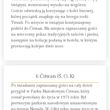
świątyni, wzniesionej wysoko na wzgórzu.
Goście odwiedzą ją korzystając z kolei linowej,
której początek znajduje się na brzegu rzeki
Trisuli. Po wizycie w świątyni kontynuujemy
podróż do Ćitwan. Na miejscu zapraszamy gości
na wieczorny pokaz tradycyjnych tańców i pieśni,
następnie na kolację podaną w hotelu, w którym
przenocują kolejne dwie noce.
6 Ćitwan (Ś, O, K)
Po śniadaniu zapraszamy gości na cały dzień
przygód w Parku Narodowym Ćitwan, który
został powołany do życia w 1973 roku. Był
pierwszym parkiem narodowym ustanowionym
na terenie Nepalu. W 1984 roku, mając jeszcze w