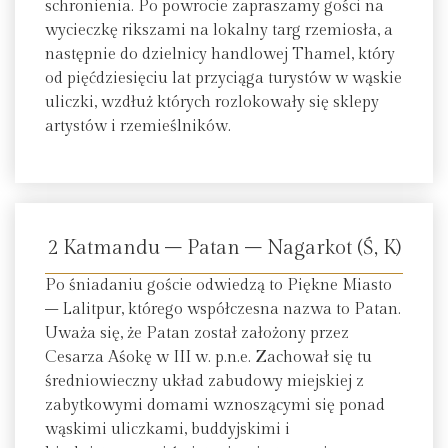
schronienia. Po powrocie zapraszamy gości na
wycieczkę rikszami na lokalny targ rzemiosła, a
następnie do dzielnicy handlowej Thamel, który
od pięćdziesięciu lat przyciąga turystów w wąskie
uliczki, wzdłuż których rozlokowały się sklepy
artystów i rzemieślników.
2 Katmandu – Patan – Nagarkot (Ś, K)
Po śniadaniu goście odwiedzą to Piękne Miasto
– Lalitpur, którego współczesna nazwa to Patan.
Uważa się, że Patan został założony przez
Cesarza Aśokę w III w. p.n.e. Zachował się tu
średniowieczny układ zabudowy miejskiej z
zabytkowymi domami wznoszącymi się ponad
wąskimi uliczkami, buddyjskimi i