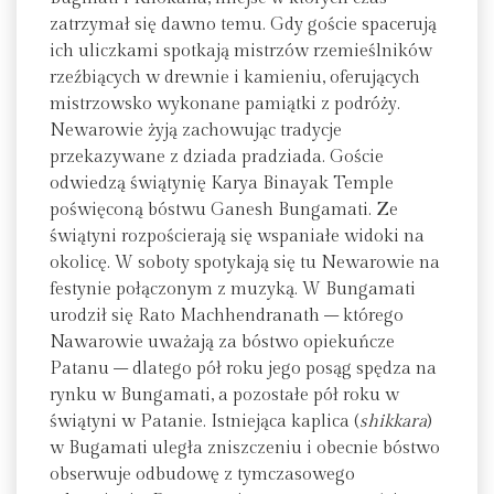
zatrzymał się dawno temu. Gdy goście spacerują
ich uliczkami spotkają mistrzów rzemieślników
rzeźbiących w drewnie i kamieniu, oferujących
mistrzowsko wykonane pamiątki z podróży.
Newarowie żyją zachowując tradycje
przekazywane z dziada pradziada. Goście
odwiedzą świątynię Karya Binayak Temple
poświęconą bóstwu Ganesh Bungamati. Ze
świątyni rozpościerają się wspaniałe widoki na
okolicę. W soboty spotykają się tu Newarowie na
festynie połączonym z muzyką. W Bungamati
urodził się Rato Machhendranath – którego
Nawarowie uważają za bóstwo opiekuńcze
Patanu – dlatego pół roku jego posąg spędza na
rynku w Bungamati, a pozostałe pół roku w
świątyni w Patanie. Istniejąca kaplica (
shikkara
)
w Bugamati uległa zniszczeniu i obecnie bóstwo
obserwuje odbudowę z tymczasowego