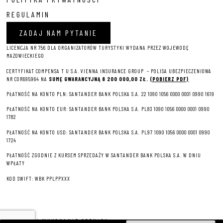
REGULAMIN
ZADAJ NAM PYTANIE
LICENCJA NR 756 DLA ORGANIZATORÓW TURYSTYKI WYDANA PRZEZ WOJEWODĘ
MAZOWIECKIEGO
CERTYFIKAT COMPENSA T U S.A. VIENNA INSURANCE GROUP – P
OLISA UBEZPIECZENIOWA
NR COR695964 NA
SUMĘ GWARANCYJNĄ 8 2
00 000,00 ZŁ.
(POBIERZ PDF)
PŁATNOŚĆ NA KONTO PLN: SANTANDER BANK POLSKA S.A. 22 1090 1056 0000 0001 0990 1619
PŁATNOŚĆ NA KONTO EUR: SANTANDER BANK POLSKA S.A. PL83 1090 1056 0000 0001 0990
1782
PŁATNOŚĆ NA KONTO USD: SANTANDER BANK POLSKA S.A. PL97 1090 1056 0000 0001 0990
1724
PŁATNOŚĆ ZGODNIE Z KURSEM SPRZEDAŻY W SANTANDER BANK POLSKA S.A. W DNIU
WPŁATY
KOD SWIFT: WBK PPLPPXXX
PROJEKT I WYKONANIE SERWISU