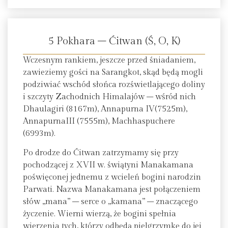
5 Pokhara – Ćitwan (Ś, O, K)
Wczesnym rankiem, jeszcze przed śniadaniem,
zawieziemy gości na Sarangkot, skąd będą mogli
podziwiać wschód słońca rozświetlającego doliny
i szczyty Zachodnich Himalajów – wśród nich
Dhaulagiri (8167m), Annapurna IV(7525m),
AnnapurnaIII (7555m), Machhaspuchere
(6993m).
Po drodze do Ćitwan zatrzymamy się przy
pochodzącej z XVII w. świątyni Manakamana
poświęconej jednemu z wcieleń bogini narodzin
Parwati. Nazwa Manakamana jest połączeniem
słów „mana” – serce o „kamana” – znaczącego
życzenie. Wierni wierzą, że bogini spełnia
wierzenia tych, którzy odbędą pielgrzymkę do jej