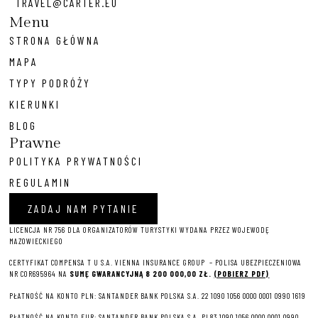
TRAVEL@CARTER.EU
Menu
STRONA GŁÓWNA
MAPA
TYPY PODRÓŻY
KIERUNKI
BLOG
Prawne
POLITYKA PRYWATNOŚCI
REGULAMIN
ZADAJ NAM PYTANIE
LICENCJA NR 756 DLA ORGANIZATORÓW TURYSTYKI WYDANA PRZEZ WOJEWODĘ
MAZOWIECKIEGO
CERTYFIKAT COMPENSA T U S.A. VIENNA INSURANCE GROUP – P
OLISA UBEZPIECZENIOWA
NR COR695964 NA
SUMĘ GWARANCYJNĄ 8 2
00 000,00 ZŁ.
(POBIERZ PDF)
PŁATNOŚĆ NA KONTO PLN: SANTANDER BANK POLSKA S.A. 22 1090 1056 0000 0001 0990 1619
PŁATNOŚĆ NA KONTO EUR: SANTANDER BANK POLSKA S.A. PL83 1090 1056 0000 0001 0990