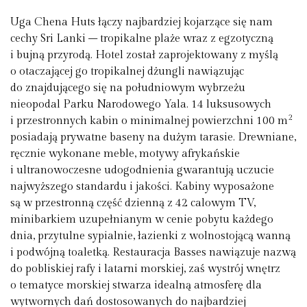
Uga Chena Huts łączy najbardziej kojarzące się nam
cechy Sri Lanki – tropikalne plaże wraz z egzotyczną
i bujną przyrodą. Hotel został zaprojektowany z myślą
o otaczającej go tropikalnej dżungli nawiązując
do znajdującego się na południowym wybrzeżu
nieopodal Parku Narodowego Yala. 14 luksusowych
2
i przestronnych kabin o minimalnej powierzchni 100 m
posiadają prywatne baseny na dużym tarasie. Drewniane,
ręcznie wykonane meble, motywy afrykańskie
i ultranowoczesne udogodnienia gwarantują uczucie
najwyższego standardu i jakości. Kabiny wyposażone
są w przestronną część dzienną z 42 calowym TV,
minibarkiem uzupełnianym w cenie pobytu każdego
dnia, przytulne sypialnie, łazienki z wolnostojącą wanną
i podwójną toaletką. Restauracja Basses nawiązuje nazwą
do pobliskiej rafy i latarni morskiej, zaś wystrój wnętrz
o tematyce morskiej stwarza idealną atmosferę dla
wytwornych dań dostosowanych do najbardziej