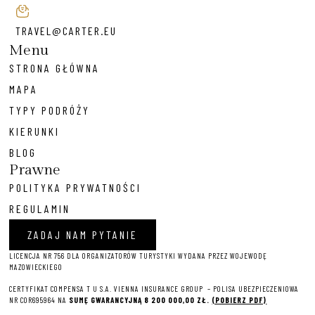
TRAVEL@CARTER.EU
Menu
STRONA GŁÓWNA
MAPA
TYPY PODRÓŻY
KIERUNKI
BLOG
Prawne
POLITYKA PRYWATNOŚCI
REGULAMIN
ZADAJ NAM PYTANIE
LICENCJA NR 756 DLA ORGANIZATORÓW TURYSTYKI WYDANA PRZEZ WOJEWODĘ
MAZOWIECKIEGO
CERTYFIKAT COMPENSA T U S.A. VIENNA INSURANCE GROUP – P
OLISA UBEZPIECZENIOWA
NR COR695964 NA
SUMĘ GWARANCYJNĄ 8 2
00 000,00 ZŁ.
(POBIERZ PDF)