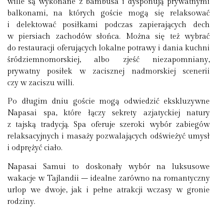
wille są wykonane z bambusa i dysponują prywatnymi
balkonami, na których goście mogą się relaksować
i delektować posiłkami podczas zapierających dech
w piersiach zachodów słońca. Można się też wybrać
do restauracji oferujących lokalne potrawy i dania kuchni
śródziemnomorskiej, albo zjeść niezapomniany,
prywatny posiłek w zacisznej nadmorskiej scenerii
czy w zaciszu willi.
Po długim dniu goście mogą odwiedzić ekskluzywne
Napasai spa, które łączy sekrety azjatyckiej natury
z tajską tradycją. Spa oferuje szeroki wybór zabiegów
relaksacyjnych i masaży pozwalających odświeżyć umysł
i odprężyć ciało.
Napasai Samui to doskonały wybór na luksusowe
wakacje w Tajlandii – idealne zarówno na romantyczny
urlop we dwoje, jak i pełne atrakcji wczasy w gronie
rodziny.