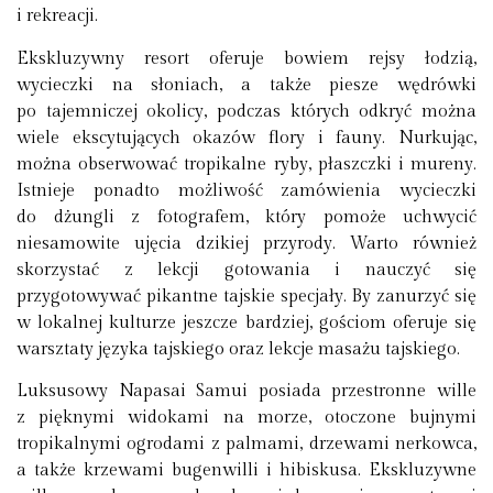
i rekreacji.
Ekskluzywny resort oferuje bowiem rejsy łodzią,
wycieczki na słoniach, a także piesze wędrówki
po tajemniczej okolicy, podczas których odkryć można
wiele ekscytujących okazów flory i fauny. Nurkując,
można obserwować tropikalne ryby, płaszczki i mureny.
Istnieje ponadto możliwość zamówienia wycieczki
do dżungli z fotografem, który pomoże uchwycić
niesamowite ujęcia dzikiej przyrody. Warto również
skorzystać z lekcji gotowania i nauczyć się
przygotowywać pikantne tajskie specjały. By zanurzyć się
w lokalnej kulturze jeszcze bardziej, gościom oferuje się
warsztaty języka tajskiego oraz lekcje masażu tajskiego.
Luksusowy Napasai Samui posiada przestronne wille
z pięknymi widokami na morze, otoczone bujnymi
tropikalnymi ogrodami z palmami, drzewami nerkowca,
a także krzewami bugenwilli i hibiskusa. Ekskluzywne