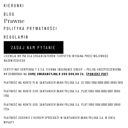
KIERUNKI
BLOG
Prawne
POLITYKA PRYWATNOŚCI
REGULAMIN
ZADAJ NAM PYTANIE
LICENCJA NR 756 DLA ORGANIZATORÓW TURYSTYKI WYDANA PRZEZ WOJEWODĘ
MAZOWIECKIEGO
CERTYFIKAT COMPENSA T U S.A. VIENNA INSURANCE GROUP – P
OLISA UBEZPIECZENIOWA
NR COR695964 NA
SUMĘ GWARANCYJNĄ 8 2
00 000,00 ZŁ.
(POBIERZ PDF)
PŁATNOŚĆ NA KONTO PLN: SANTANDER BANK POLSKA S.A. 22 1090 1056 0000 0001 0990 1619
PŁATNOŚĆ NA KONTO EUR: SANTANDER BANK POLSKA S.A. PL83 1090 1056 0000 0001 0990
1782
PŁATNOŚĆ NA KONTO USD: SANTANDER BANK POLSKA S.A. PL97 1090 1056 0000 0001 0990
1724
PŁATNOŚĆ ZGODNIE Z KURSEM SPRZEDAŻY W SANTANDER BANK POLSKA S.A. W DNIU
WPŁATY