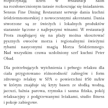
rozpoczynają dzień w restauracji Salin
na rozsłonecznionym tarasie rozkoszując się śniadaniem.
Sensus Fine Dining Restaurant serwuje dania kuchni
śródziemnomorskiej z nowoczesnymi akcentami. Dania
stworzone są ze świeżych i lokalnych produktów
starannie łączone z najlepszymi winami. W restauracji
Prora znajdującej się na plaży można skosztować
pysznych owoców morza i regionalnymi świeżymi
rybami nasyconymi magią Morza Śródziemnego.
Nad wszystkim czuwa uzdolniony szef kuchni Peter
Obad.
Dla potrzebujących wytchnienia i pełnego relaksu dla
ciała przygotowano różnorodność zabiegów i form
zdrowego relaksy w SPA o powierzchni 850 m/kw
w którym znajduje się kryty basen ze słodką wodną,
jaccuzi, łaźnia parowa, rzymska i sauna fińska, pokój
relaksacyjny z podgrzewanymi leżakami, studio fitness
i pokoje zabiegowe.