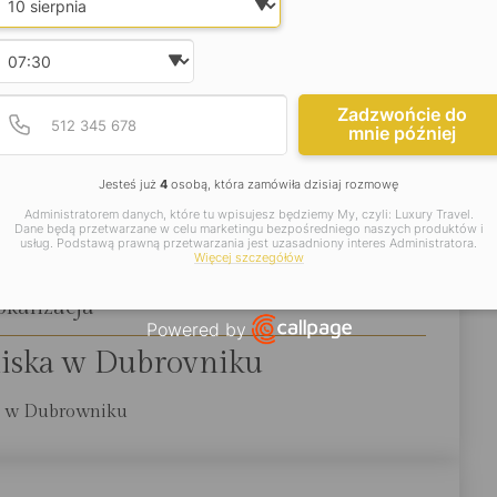
atną plażą i widokiem na Stare
Wybierz godzinę
onej prywatnej części na plaży, doskonałej lokalizacji
Podaj poprawny numer t
Numer telefonu
Zadzwońcie do
nowo odświeżonych wnętrz inspirowanych Dubrownikiem
mnie później
ksusowe wczasy w Chorwacji.
Jesteś już
4
osobą, która zamówiła dzisiaj rozmowę
jsze informacje:
Administratorem danych, które tu wpisujesz będziemy My, czyli: Luxury Travel.
Dane będą przetwarzane w celu marketingu bezpośredniego naszych produktów i
usług. Podstawą prawną przetwarzania jest uzasadniony interes Administratora.
Więcej szczegółów
okalizacja
Powered by
niska w Dubrovniku
Open link in new window
ta w Dubrowniku