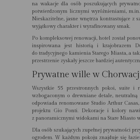
na wakacje dla osób poszukujących prywatno
potwierdzonym licznymi wyróżnieniami, m.in.
Nieskazitelne, jasne wnętrza kontrastujące 
wyjątkowy charakter i wyrafinowany smak.
Po kompleksowej renowacji, hotel został
ponow
inspirowana jest historią i krajobrazem 
do tradycyjnego kamienia Starego Miasta, a tak
przestrzenie zyskały jeszcze bardziej autentycz
Prywatne wille w Chorwacj
Wszystkie 55 przestronnych pokoi, suite i
wzbogaconym o drewniane detale, neutralną 
odpowiada renomowane Studio Arthur Casas, 
projektu Gio Ponti. Dekoracje i kolory nawi
z panoramicznymi widokami na Stare Miasto 
Dla osób szukających zupełnej prywatności pr
ogrodem. W każdym pokoju znajduje się łazie