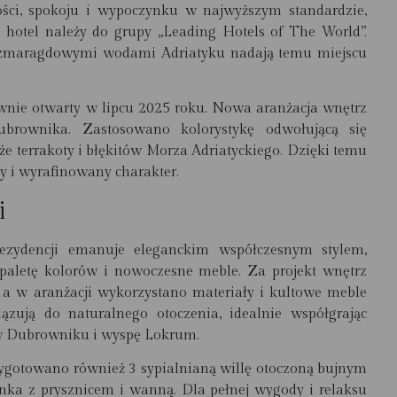
ści, spokoju i wypoczynku w najwyższym standardzie,
 hotel należy do grupy „Leading Hotels of The World”.
z szmaragdowymi wodami Adriatyku nadają temu miejscu
nie otwarty w lipcu 2025 roku
. Nowa aranżacja wnętrz
Dubrownika. Zastosowano kolorystykę odwołującą się
że terrakoty i błękitów Morza Adriatyckiego. Dzięki temu
ny i wyrafinowany charakter.
i
 rezydencji emanuje eleganckim współczesnym stylem,
paletę kolorów i nowoczesne meble. Za projekt wnętrz
a w aranżacji wykorzystano materiały i kultowe meble
ązują do naturalnego otoczenia, idealnie współgrając
w Dubrowniku i wyspę Lokrum.
zygotowano również 3 sypialnianą willę otoczoną bujnym
nka z prysznicem i wanną. Dla pełnej wygody i relaksu