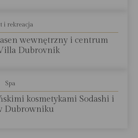
t i rekreacja
, basen wewnętrzny i centrum
 Villa Dubrovnik
Spa
ńskimi kosmetykami Sodashi i
 w Dubrowniku