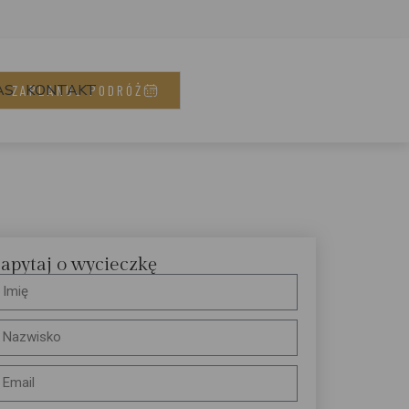
AS
KONTAKT
ZAPLANUJ PODRÓŻ
apytaj o wycieczkę